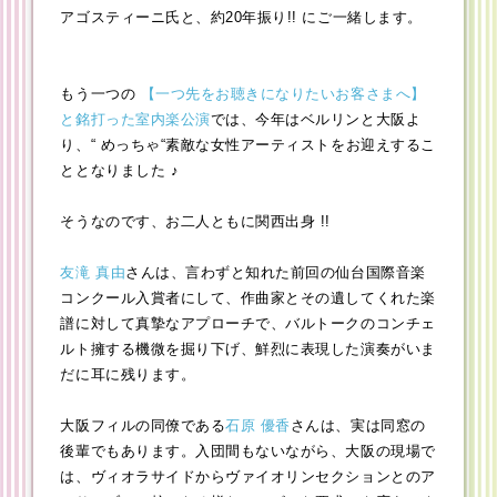
アゴスティーニ氏と、約20年振り!! にご一緒します。
もう一つの
【一つ先をお聴きになりたいお客さまへ】
と銘打った室内楽公演
では、今年はベルリンと大阪よ
り、“ めっちゃ“素敵な女性アーティストをお迎えするこ
ととなりました ♪
そうなのです、お二人ともに関西出身 !!
友滝 真由
さんは、言わずと知れた前回の仙台国際音楽
コンクール入賞者にして、作曲家とその遺してくれた楽
譜に対して真摯なアプローチで、バルトークのコンチェ
ルト擁する機微を掘り下げ、鮮烈に表現した演奏がいま
だに耳に残ります。
大阪フィルの同僚である
石原 優香
さんは、実は同窓の
後輩でもあります。入団間もないながら、大阪の現場で
は、ヴィオラサイドからヴァイオリンセクションとのア