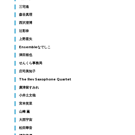
三宅進
森谷真理
西沢澄博
辻彩奈
上野星矢
Ensembleなでしこ
津田裕也
せんくら事務局
庄司美知子
The Rev Saxophone Quartet
廣津留すみれ
小井土文哉
宮本笑里
山﨑 薫
大西宇宙
松田華音