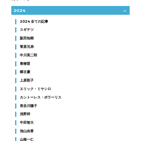
2024
2024 全ての記事
スギテツ
阪田知樹
菅原兄弟
中川英二郎
青柳晋
郷古廉
上原彩子
エリック・ミヤシロ
カントーレス・ポラーリス
長谷川陽子
浅野祥
牛田智大
池山由香
山根一仁