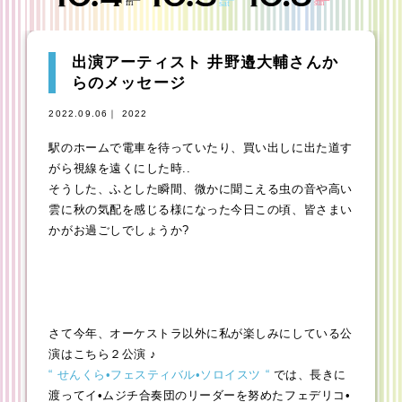
出演アーティスト 井野邉大輔さんか
らのメッセージ
2022.09.06｜ 2022
駅のホームで電車を待っていたり、買い出しに出た道す
がら視線を遠くにした時..
そうした、ふとした瞬間、微かに聞こえる虫の音や高い
雲に秋の気配を感じる様になった今日この頃、皆さまい
かがお過ごしでしょうか?
さて今年、オーケストラ以外に私が楽しみにしている公
演はこちら２公演 ♪
“ せんくら•フェスティバル•ソロイスツ “
では、長きに
渡ってイ•ムジチ合奏団のリーダーを努めたフェデリコ•