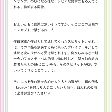
ンサンブルの核になる様な、シビアな要求にも応えてく
れる、信頼する同僚。
お互いともに面識は無いそうですが、そこはこの企画の
コンセプトで繋がるお二人。
作曲家達が作品として遺してくれたスピリット、それ
は、その作品を演奏する為に集ったプレイヤーを介して
連綿と次の世代へと受け継がれます。側からみると一期
一会のフェスティバル的演し物に映れど、我々仙台組の
若者たちとの縁(えにし)をも、そのスピリットが紡いで
いってくれることでしょう。
そこにある作曲家を含めた人と人との繋がり、縁の伝承
( Legacy )を何より大切にしたいと願う、我われの公演
に是非お運びください☆