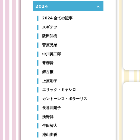
2024
2024 全ての記事
スギテツ
阪田知樹
菅原兄弟
中川英二郎
青柳晋
郷古廉
上原彩子
エリック・ミヤシロ
カントーレス・ポラーリス
長谷川陽子
浅野祥
牛田智大
池山由香