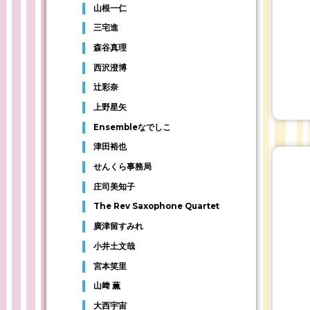
山根一仁
三宅進
森谷真理
西沢澄博
辻彩奈
上野星矢
Ensembleなでしこ
津田裕也
せんくら事務局
庄司美知子
The Rev Saxophone Quartet
廣津留すみれ
小井土文哉
宮本笑里
山﨑 薫
大西宇宙