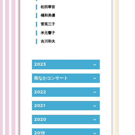
松田華音
橘和美優
菅英三子
米元響子
吉川和夫
2023
街なかコンサート
2022
2021
2020
2019