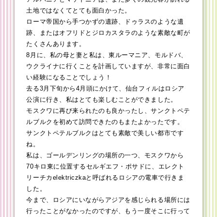
土地ではなくてとても面白かった。
ローマ帝国から手つかずの遺跡、ドゥラスのような遺
跡、またはオフリドとジロカスタラのような素敵な町が
たくさんあります。
8月に、私の母と妻と私は、東ルーマニア、モルドバ、
ウクライナに行くことを計画していますが、非常に面白
い経験になることでしょう！
去る3月下旬から4月頭にかけて、仙台フィルはロシア
公演に行き、私はとても楽しむことができました。
モスクワに再び来られたのも良かったし、サンクトペテ
ルブルクを初めて訪問できたのもまたよかったです。
サンクトペテルブルクはとても素敵で美しい都市です
ね。
私は、ゴールデンリングの場所の一つ、モスクワから
70キロ東に位置するセルギエフ・ポサドに、エレクト
リーチカelektriczkaと呼ばれるロシアの電車で行きま
した。
今まで、ロシアにいながらアジアを感じられる場所には
行ったことがなかったのですが、もう一度そこに行って