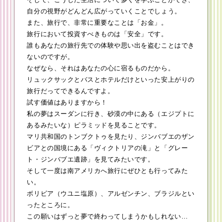
自分の視野がどんどん広がっていくことでしょう。
また、旅行で、非常に重要なことは「お金」。
旅行において投資すべきものは「安全」です。
誰もあなたの旅行先での体験や思い出を盗むことはでき
ないのですが。
なぜなら、それはあなたの心に宿るものだから。
リュックサックとバスとホテルだけといった安上がりの
旅行だってできるんですよ。
試す価値はありますから！
私の夢はスーダンに行き、砂漠の中にある（エジプトに
あるみたいな）ピラミッドを見ることです。
マリ共和国のトンブクトゥを見たり、ジンバブエのザン
ビアとの国境にある「ヴィクトリアの滝」と「グレー
ト・ジンバブエ遺跡」を見てみたいです。
そして一度は南アメリカへ旅行にぜひとも行ってみた
い。
ボリビア（ウユニ塩原）、アルゼンチン、ブラジルとい
ったところに。
この願いはずっと夢で終わってしまうかもしれない…