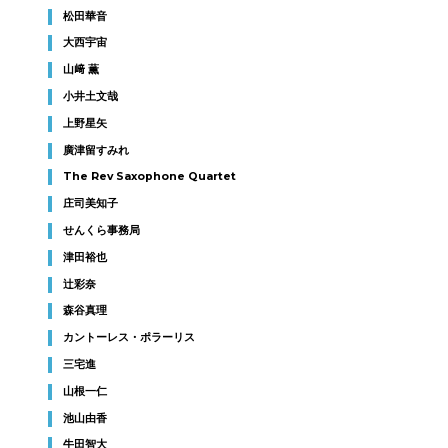
松田華音
大西宇宙
山﨑 薫
小井土文哉
上野星矢
廣津留すみれ
The Rev Saxophone Quartet
庄司美知子
せんくら事務局
津田裕也
辻彩奈
森谷真理
カントーレス・ポラーリス
三宅進
山根一仁
池山由香
牛田智大