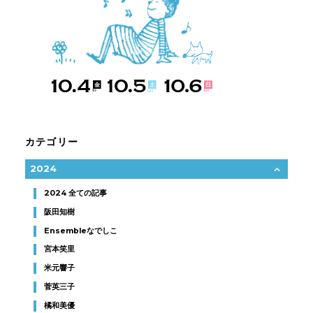
カテゴリー
2024
2024 全ての記事
阪田知樹
Ensembleなでしこ
宮本笑里
米元響子
菅英三子
橘和美優