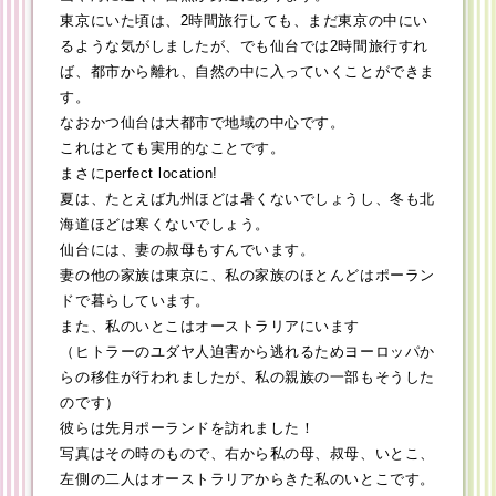
東京にいた頃は、2時間旅行しても、まだ東京の中にい
るような気がしましたが、でも仙台では2時間旅行すれ
ば、都市から離れ、自然の中に入っていくことができま
す。
なおかつ仙台は大都市で地域の中心です。
これはとても実用的なことです。
まさにperfect location!
夏は、たとえば九州ほどは暑くないでしょうし、冬も北
海道ほどは寒くないでしょう。
仙台には、妻の叔母もすんでいます。
妻の他の家族は東京に、私の家族のほとんどはポーラン
ドで暮らしています。
また、私のいとこはオーストラリアにいます
（ヒトラーのユダヤ人迫害から逃れるためヨーロッパか
らの移住が行われましたが、私の親族の一部もそうした
のです）
彼らは先月ポーランドを訪れました！
写真はその時のもので、右から私の母、叔母、いとこ、
左側の二人はオーストラリアからきた私のいとこです。