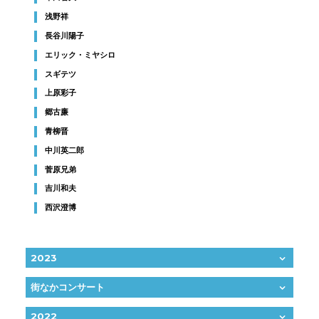
浅野祥
長谷川陽子
エリック・ミヤシロ
スギテツ
上原彩子
郷古廉
青柳晋
中川英二郎
菅原兄弟
吉川和夫
西沢澄博
2023
街なかコンサート
2022