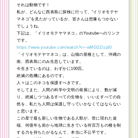
それは動物です！
私が、どんなに西表島に探検に行って、“イリオモテヤ
マネコ”を見たがっているか、皆さんは想像もつかない
でしょうね。
下記は、「イリオモテヤマネコ」のYoutubeへのリンク
です。
https://www.youtube.com/watch?v=-wMGDZIzjd0
「イリオモテヤマネコ」は、山猫の亜種として、沖縄の
南、西表島にのみ生息しています。
今生きているのは、わずかに100匹。
絶滅の危機にあるのです。
人々はこのネコを保護すべきです。
そしてまた、人間の科学や文明の発展により、数が減
り、絶滅しつつあるすべての生物を、いいえすべての自
然を、私たち人間は保護し守っていかなくてはならない
と思います。
この星で最も新しい生物である人類が、世に現れた途
端、何億年も前から地球に生きている何百万もの種を制
する力を持ちたがるなんて、本当に不公平です。