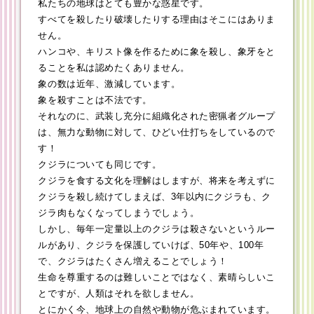
私たちの地球はとても豊かな惑星です。
すべてを殺したり破壊したりする理由はそこにはありま
せん。
ハンコや、キリスト像を作るために象を殺し、象牙をと
ることを私は認めたくありません。
象の数は近年、激減しています。
象を殺すことは不法です。
それなのに、武装し充分に組織化された密猟者グループ
は、無力な動物に対して、ひどい仕打ちをしているので
す！
クジラについても同じです。
クジラを食する文化を理解はしますが、将来を考えずに
クジラを殺し続けてしまえば、3年以内にクジラも、ク
ジラ肉もなくなってしまうでしょう。
しかし、毎年一定量以上のクジラは殺さないというルー
ルがあり、クジラを保護していけば、50年や、100年
で、クジラはたくさん増えることでしょう！
生命を尊重するのは難しいことではなく、素晴らしいこ
とですが、人類はそれを欲しません。
とにかく今、地球上の自然や動物が危ぶまれています。