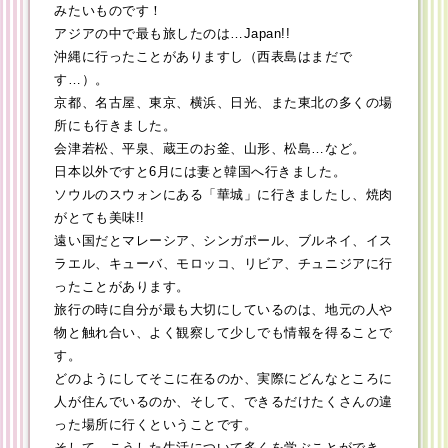
みたいものです！
アジアの中で最も旅したのは…Japan!!
沖縄に行ったことがありますし（西表島はまだで
す…）。
京都、名古屋、東京、横浜、日光、また東北の多くの場
所にも行きました。
会津若松、平泉、蔵王のお釜、山形、松島…など。
日本以外ですと6月には妻と韓国へ行きました。
ソウルのスウォンにある「華城」に行きましたし、焼肉
がとても美味!!
遠い国だとマレーシア、シンガポール、ブルネイ、イス
ラエル、キューバ、モロッコ、リビア、チュニジアに行
ったことがあります。
旅行の時に自分が最も大切にしているのは、地元の人や
物と触れ合い、よく観察して少しでも情報を得ることで
す。
どのようにしてそこに在るのか、実際にどんなところに
人が住んでいるのか、そして、できるだけたくさんの違
った場所に行くということです。
そして、こうした生活について多くを学ぶことができ、