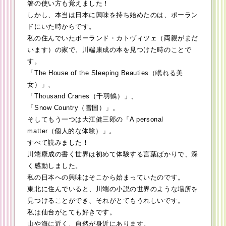
箸の使い方も覚えました！
しかし、本当は日本に興味を持ち始めたのは、ポーラン
ドにいた時からです。
私の住んでいたポーランド・カトヴィツェ（両親がまだ
います）の家で、川端康成の本を見つけた時のことで
す。
「The House of the Sleeping Beauties（眠れる美
女）」、
「Thousand Cranes（千羽鶴）」、
「Snow Country（雪国）」。
そしてもう一つは大江健三郎の「A personal
matter（個人的な体験）」。
すべて読みました！
川端康成の書く世界は初めて体験する言葉ばかりで、深
く感動しました。
私の日本への興味はそこから始まっていたのです。
東北に住んでいると、川端の小説の世界のような場所を
見つけることができ、それがとてもうれしいです。
私は仙台がとても好きです。
山や海に近く、自然が身近にあります。