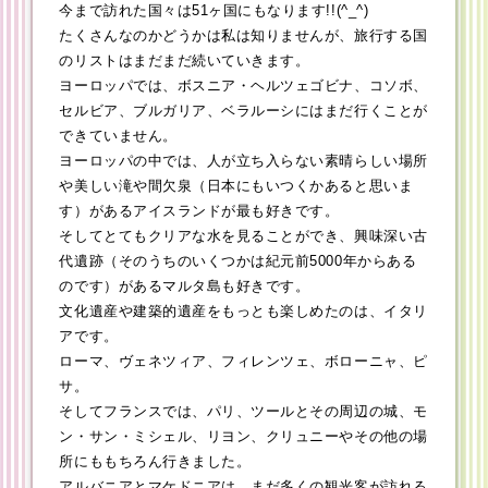
今まで訪れた国々は51ヶ国にもなります!!(^_^)
たくさんなのかどうかは私は知りませんが、旅行する国
のリストはまだまだ続いていきます。
ヨーロッパでは、ボスニア・ヘルツェゴビナ、コソボ、
セルビア、ブルガリア、ベラルーシにはまだ行くことが
できていません。
ヨーロッパの中では、人が立ち入らない素晴らしい場所
や美しい滝や間欠泉（日本にもいつくかあると思いま
す）があるアイスランドが最も好きです。
そしてとてもクリアな水を見ることができ、興味深い古
代遺跡（そのうちのいくつかは紀元前5000年からある
のです）があるマルタ島も好きです。
文化遺産や建築的遺産をもっとも楽しめたのは、イタリ
アです。
ローマ、ヴェネツィア、フィレンツェ、ボローニャ、ピ
サ。
そしてフランスでは、パリ、ツールとその周辺の城、モ
ン・サン・ミシェル、リヨン、クリュニーやその他の場
所にももちろん行きました。
アルバニアとマケドニアは、まだ多くの観光客が訪れる