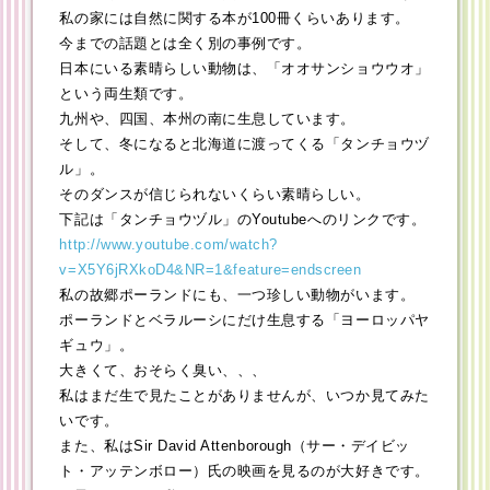
私の家には自然に関する本が100冊くらいあります。
今までの話題とは全く別の事例です。
日本にいる素晴らしい動物は、「オオサンショウウオ」
という両生類です。
九州や、四国、本州の南に生息しています。
そして、冬になると北海道に渡ってくる「タンチョウヅ
ル」。
そのダンスが信じられないくらい素晴らしい。
下記は「タンチョウヅル」のYoutubeへのリンクです。
http://www.youtube.com/watch?
v=X5Y6jRXkoD4&NR=1&feature=endscreen
私の故郷ポーランドにも、一つ珍しい動物がいます。
ポーランドとベラルーシにだけ生息する「ヨーロッパヤ
ギュウ」。
大きくて、おそらく臭い、、、
私はまだ生で見たことがありませんが、いつか見てみた
いです。
また、私はSir David Attenborough（サー・デイビッ
ト・アッテンボロー）氏の映画を見るのが大好きです。