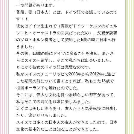
一つ問題があります。
普段、妻（日本人）とは、ドイツ語で会話しているので
す！！
彼女はドイツ生まれで（両親がドイツ・ケルンのギュル
ツニヒ・オーケストラの団員だったため）、父親が読響
のソロ・ホルン奏者として契約した5歳の時に日本へ行
きました。
その後、18歳の時にドイツに戻ることを決め、またさ
らにスイスへ留学し、そこで私たちは出会いました。
とにかく彼女のドイツ語は完璧なのです。
私がスイスのチューリッヒで2003年から2012年に過ご
した期間の前について書くとすれば、私もまた18歳で
祖国ポーランドを離れたのでした。
そこには、偉大な文化を持つ素晴らしい都市があって、
私はそこでの時間を非常に楽しみました。
近くには美しい湖もあり、友人たちと気分転換に散歩し
たり、泳いだりもしました。
スイスでは多くの日本人の友人ができましたので、日本
文化の基本的なことは知ることができました。