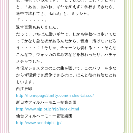
と、「ああ、あのね、ギヤを変えずに学校まできたら、
途中で壊れてさ、Haha!」と、ミッシャ。
「・・・・・・」
返す言葉もありません。
だって、いちばん重いギヤで、しかも学校へは歩いてだ
ってかなり急な坂があるんだから、普通 漕げないだろ
う・・・・！！そりゃ、チェーンも切れる・・・そんな
こんなで、ウォッカの飲み方などを教わったり、ハチャ
メチャでした。
今僕がショスタコのこの曲を聴いて、このパワーを少な
からず理解でき想像できるのは、ほんと彼のお陰だとお
もいます。
西江辰郎
http://homepage3.nifty.com/nishie-tatsuo/
新日本フィルハーモニー交響楽団
http://www.njp.or.jp/njp/index.html
仙台フィルハーモニー管弦楽団
http://www.sendaiphil.jp/