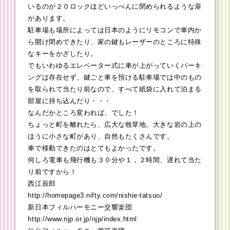
いるのが２０ロックほどいっぺんに閉められるような扉
があります。
駐車場も場所によっては日本のようにリモコンで車内か
ら開け閉めできたり、家の鍵もレーザーのところに特殊
なキーをかざしたり。
でもいわゆるエレベーター式に車が上がっていくパーキ
ングは存在せず、鍵ごと車を預ける駐車場では中のもの
を取られて当たり前なので、すべて紙袋に入れて泊まる
部屋に持ち込んだり・・・
なんだかところ変われば、でした！
ちょっと町を離れたら、広大な牧草地、大きな岩の上の
ほうに小さな町があり、自然もたくさんです。
車で移動できたのはとてもよかったです。
何しろ電車も飛行機も３０分や１，２時間、遅れて当た
り前ですから！
西江辰郎
http://homepage3.nifty.com/nishie-tatsuo/
新日本フィルハーモニー交響楽団
http://www.njp.or.jp/njp/index.html