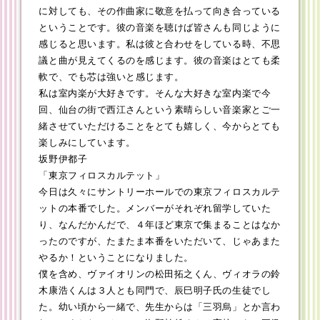
に対しても、その作曲家に敬意を払って向き合っている
ということです。彼の音楽を聴けば皆さんも同じように
感じると思います。私は彼と合わせをしている時、不思
議と曲が見えてくるのを感じます。彼の音楽はとても柔
軟で、でも芯は強いと感じます。
私は室内楽が大好きです。そんな大好きな室内楽で今
回、仙台の街で西江さんという素晴らしい音楽家とご一
緒させていただけることをとても嬉しく、今からとても
楽しみにしています。
坂野伊都子
「東京フィロスカルテット」
今日は久々にサントリーホールでの東京フィロスカルテ
ットの本番でした。メンバーがそれぞれ留学していた
り、なんだかんだで、４年ほど東京で集まることはなか
ったのですが、たまたま本番をいただいて、じゃあまた
やるか！ということになりました。
僕を含め、ヴァイオリンの松田拓之くん、ヴィオラの鈴
木康浩くんは３人とも同門で、辰巳明子氏の生徒でし
た。幼い頃から一緒で、先生からは「三羽烏」とか言わ