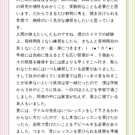
の研究や感性をみがくこと、実験的なことも必要だと思
います。だからできるだけ鮮明に考え、聴き分けられる
常態で、納得のいく充分な練習をしたいと思っていま
す。
人間の体もたいしたものですね、僕のスイスでの経験
上、長時間良くない練習をしたら、きちんと長時間分の
良くないことが・超・身につきます。）（●＾０＾●）
学校には自由に使えるとても広い部屋が４，５個あり、
その部屋を確保するには誰よりも早くそこへ行き、取ら
れないためにはいつも練習している必要がありました。
そして自分の借りている部屋では思いっきり音を出すこ
とが出来ないという状況は皆一緒だったので、僕は学校
から３分のところに住み、一日のほとんどを学校で過ご
しました。同僚の中には家賃が払えず、屋上に寝ている
友人もいました。
更には、ヴァルガ先生はいつレッスンをして下さるかわ
からない方だったので、もし本当にレッスンを受けたか
ったら、必死で受けたいことをアピールする必要があり
ました。つまり、常にレッスンを受けられる状態を準備