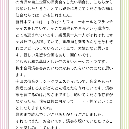
の出演や自主企画の演奏会をしたい場合に、こちらから
お願いしたときも、とても親身に考えてくださる余裕は
仙台ならでは、かも知れません。
新日本フィルは、すみだトリフォニーホールとフランチ
ャイズをしていて、そこで練習もできるという環境で、
とても恵まれています。楽団員一人一人がそれぞれにオ
ケ以外でも活躍していて、事務局も奏者みんなをそれぞ
れにアピールしているという点で、素敵だなと思いま
す。新しい発想や企画もあり、面白いです。
どちらも和気藹藹とした仲の良いオーケストラです。
将来合同演奏会みたいなのがあったらいいのになと思い
ます。
今回の仙台クラシックフェスティバルで、音楽をもっと
身近に感じる方がどんどん増えたらうれしいです。演奏
家を育てるのはお客さまですし、聴いてくださる存在が
なかったら、僕らは何に向かって・・・・神？というこ
とになりますものね。
最後まで読んでくださりありがとうございました。
それではまた！お会いでき、演奏を聴いていただけるこ
とを楽しみにしています。