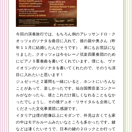
今回の演奏旅行では、もちろん例のアレッサンドロ・ク
オッツォのソナタを曲目に入れて、彼の親や奥さん（昨
年１１月に結婚したんだそうです）、弟にもお世話にな
りました。クオッツォは今セレーノ弦楽四重奏団のため
にピアノ５重奏曲を書いてくれています。僕にも、ヴァ
イオリンのソロソナタを書いてくれたので、そのうち演
目に入れたいと思います！
ジュゼッペと２週間も一緒にいると、ホントにいろんな
ことがあって、楽しかったです。仙台国際音楽コンクー
ルがなかったら、彼とこれだけ親しくなれることもなか
ったでしょうし、その後デュオ・リサイタルも企画して
くださった文化事業団に感謝です。
イタリアは僕の想像以上にモダンで、外見は古くても家
の中はモデルルームみたいなところも多かったです。鍵
などは凄くたいそうで、日本の鍵の２ロックとか行って