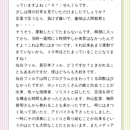
っていますよね（＾０＾；せんくらです。
少しは僕の日常を見ていただけましたでしょうか？
言葉で言うなら、負けず嫌いで、趣味は人間観察と
か・・・・
そうそう、運動したくてたまらないんです。桐朋に入っ
てから、当時一週間に１時間半しか体育はなかったんで
すよ！これは男にはきついです。それ以来あまり運動で
きていないから、１０年ほどたまっていることになりま
すね！
仙台フィル、新日本フィル、どうですか？ときかれるこ
ともあるのですが、僕はどちらも大好きです。
仙台フィルでは同じプログラムがまわってくる回数は少
なかったですが、ホントにたくさんの曲と出会うことが
出来、色々な指揮者、ソリストと話したり、交流を持て
る機会も時間も多かったとおもいます。外山監督、梅田
俊明さんから教わることも多かったですし、時にはきつ
く叱って頂いたり、アドバイスを下さったりしました。
一時にその演奏にじっくりと取り組むことが出来るとい
うのはとても大切なことだとおもいます。またメディア