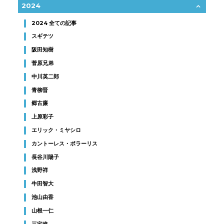
2024
2024 全ての記事
スギテツ
阪田知樹
菅原兄弟
中川英二郎
青柳晋
郷古廉
上原彩子
エリック・ミヤシロ
カントーレス・ポラーリス
長谷川陽子
浅野祥
牛田智大
池山由香
山根一仁