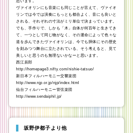
思います。
ヴァイオリンにも音楽にも同じことが言えて、ヴァイオ
リンでは今では演奏にもっとも都合よく、音にも良いと
される、それぞれの寸法がミリ単位で決まっています。
でも、手作りで、しかも「木」自体が何百年と生きてき
て、一つとして同じ物がなく、その運命によって色々な
道を歩んできたヴァイオリンは、今でも胴体にその歴史
を刻みつつ舞台に立たされている、そう考えると、見て
美しいと思うのも無理ないかなーと思います。
西江辰郎
http://homepage3.nifty.com/nishie-tatsuo/
新日本フィルハーモニー交響楽団
http://www.njp.or.jp/njp/index.html
仙台フィルハーモニー管弦楽団
http://www.sendaiphil.jp/
坂野伊都子より他