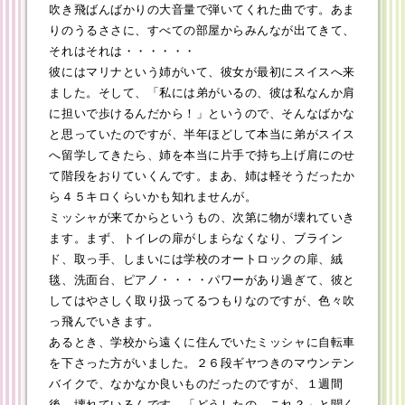
吹き飛ばんばかりの大音量で弾いてくれた曲です。あま
りのうるささに、すべての部屋からみんなが出てきて、
それはそれは・・・・・・
彼にはマリナという姉がいて、彼女が最初にスイスへ来
ました。そして、「私には弟がいるの、彼は私なんか肩
に担いで歩けるんだから！」というので、そんなばかな
と思っていたのですが、半年ほどして本当に弟がスイス
へ留学してきたら、姉を本当に片手で持ち上げ肩にのせ
て階段をおりていくんです。まあ、姉は軽そうだったか
ら４５キロくらいかも知れませんが。
ミッシャが来てからというもの、次第に物が壊れていき
ます。まず、トイレの扉がしまらなくなり、ブライン
ド、取っ手、しまいには学校のオートロックの扉、絨
毯、洗面台、ピアノ・・・・パワーがあり過ぎて、彼と
してはやさしく取り扱ってるつもりなのですが、色々吹
っ飛んでいきます。
あるとき、学校から遠くに住んでいたミッシャに自転車
を下さった方がいました。２６段ギヤつきのマウンテン
バイクで、なかなか良いものだったのですが、１週間
後、壊れているんです。「どうしたの、これ？」と聞く