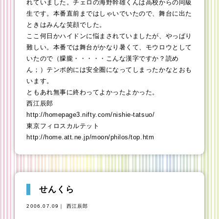
れていました。チェロの海野幹雄くんは高校からの同級
生です。本番直前まではしゃいでいたので、舞台に出た
ときはみんな笑顔でした。
ここ何日かハイドンに悩まされていましたが、やっぱり
難しい。本番では舞台がかなり暑くて、モウロウとして
いたので（朦朧・・・・・こんな漢字ですか？読め
ん；）テンポ的には安全圏になってしまったかなとおも
います。
ともあれ無事に終わってよかったよかった。
西江辰郎
http://homepage3.nifty.com/nishie-tatsuo/
東京フィロスカルテット
http://home.att.ne.jp/moon/philos/top.htm
せんくら
2006.07.09｜ 西江辰郎