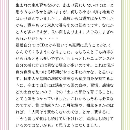
生まれの東京育ちなので、あまり変わりないのでは、と
思う方もいるかと思いますが、何しろ小さい頃は地元で
ばかり遊んでいましたし、高校からは通学ばかりでした
から、職をもって東京で暮らすのは初めてです。なにか
と人が多いですが、良い面もあります。人ごみにまぎれ
られたりだとか・・・・
最近自分ではCDとかを聴いても疑問に思うことがたく
さんでてくるようになりました。もちろんとても納得さ
せられるときも多いですが、ちょっとしたニュアンスが
自分の感じ方とは異なる場合が多いのです。これは僕が
自分自身を見つける時期がやっと来たのかな、と思いま
す。日本人が母国の演歌や童謡なら多少自身が持てるよ
うに、今まで自分には演奏する国の血や、習慣、感性な
どの土台がないので、その「土」の部分を育てることに
とても気をつかっていました。これからもそれは必要な
のですが、昔は地続きだった可能性や、祖先をさかのぼ
れば、「人間そう変わらないのでは」とか、要するに
「今も昔も変化はし続けているけれど、進歩はし続けて
いるのではないかも」と思うようになりました。