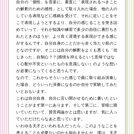
自分の「個性」を音楽に、素直に「表現されるべきこと
の解釈のための感性」として取り入れた場合、他の人の
している表現などに感銘を受けて、それに近いことをそ
こで表現しようとするより、自分の感じることを突き詰
めていって、それが知識や練習で多少の自信に裏打ちさ
れたときのほうが、より良く浸透する表現ができる感じ
がするんです。自分自身のことだから全く当たり前のこ
となのですが、そこには自分の解釈をよくも悪くも「信
じきった」自制心？？(感情を抑えるという意味ではな
く心配や不安といったものを意識しない）のような想い
が必要になってくると思うんです。
なので、これからそういった感じで曲に取り組み演奏し
た場合、どういった演奏になるのか自分で実験してみた
いとおもいます。
これは自分自身、自分に言い聞かせるために書いたとい
うことがまず第一にあります。そして第二に、皆様に聴
いていただいて、賛否両論かとは思いますが、気に入っ
ていただけたらなあと思っています。
いわゆる天才といわれる人だったら、このようなことを
考えることも必要ないのかも知れませんが、僕は、天才