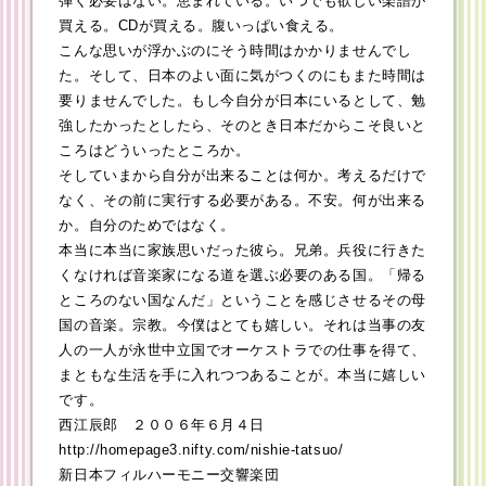
弾く必要はない。恵まれている。いつでも欲しい楽譜が
買える。CDが買える。腹いっぱい食える。
こんな思いが浮かぶのにそう時間はかかりませんでし
た。そして、日本のよい面に気がつくのにもまた時間は
要りませんでした。もし今自分が日本にいるとして、勉
強したかったとしたら、そのとき日本だからこそ良いと
ころはどういったところか。
そしていまから自分が出来ることは何か。考えるだけで
なく、その前に実行する必要がある。不安。何が出来る
か。自分のためではなく。
本当に本当に家族思いだった彼ら。兄弟。兵役に行きた
くなければ音楽家になる道を選ぶ必要のある国。「帰る
ところのない国なんだ」ということを感じさせるその母
国の音楽。宗教。今僕はとても嬉しい。それは当事の友
人の一人が永世中立国でオーケストラでの仕事を得て、
まともな生活を手に入れつつあることが。本当に嬉しい
です。
西江辰郎 ２００６年６月４日
http://homepage3.nifty.com/nishie-tatsuo/
新日本フィルハーモニー交響楽団