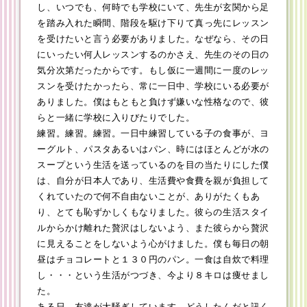
し、いつでも、何時でも学校にいて、先生が玄関から足
を踏み入れた瞬間、階段を駆け下りて真っ先にレッスン
を受けたいと言う必要がありました。なぜなら、その日
にいったい何人レッスンするのかさえ、先生のその日の
気分次第だったからです。もし仮に一週間に一度のレッ
スンを受けたかったら、常に一日中、学校にいる必要が
ありました。僕はもともと負けず嫌いな性格なので、彼
らと一緒に学校に入りびたりでした。
練習。練習。練習。一日中練習している子の食事が、ヨ
ーグルト、パスタあるいはパン、時にはほとんどが水の
スープという生活を送っているのを目の当たりにした僕
は、自分が日本人であり、生活費や食費を親が負担して
くれていたので何不自由ないことが、ありがたくもあ
り、とても恥ずかしくもなりました。彼らの生活スタイ
ルからかけ離れた贅沢はしないよう、また彼らから贅沢
に見えることをしないよう心がけました。僕も毎日の朝
昼はチョコレートと１３０円のパン。一食は自炊で料理
し・・・という生活がつづき、今より８キロは痩せまし
た。
ある日、友達が大騒ぎしています。どうしたんだと訊く