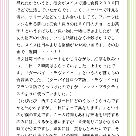
尋ねたかというと、彼女がスイスで週に食費２０００円
ほどで生活していたからです。よく、スーパーで味見を
装い、オリーブなどをつまみ食いもしてて、フルーツは
レジを出る前には完食！買うのは６０円のチョコとお菓
子！というすばらしい買い物に一緒に行きましたが、彼
女の財布の中身は、いつも紙幣はなく小銭ばかりでし
た。スイスは日本よりも物価がやや高い国です。そのお
金で１週間・・・・！！
彼女は毎日チョコレートをかじりながら、紅茶を飲みつ
つ、１日１２時間はさらっていました。上手かったで
す。「ダーバイ トラヴァイェ！」というのがぼくらの
合言葉でした。（ダーバイはロシア語、トラヴァイェは
フランス語でくっつけたのですが、レッツ・プラクティ
スのように使っていました。）
（たびたび、西江さんは一日にどのくらいさらうんです
かと訊かれますが、「日によって異なります。」という
のが僕の答えです。２〜３時間もあれば技術を維持する
のみには足りるかと思いますが、音楽創りにはかなりの
時間が必要ですし、練習には、質をもとめたいです。そ
のためには適度な休憩、頭の問題、興味を湧かせるため