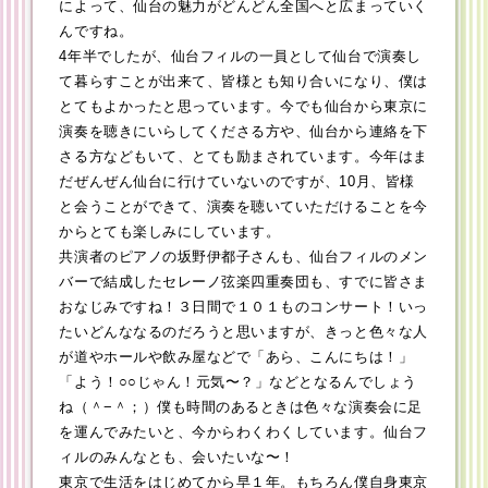
によって、仙台の魅力がどんどん全国へと広まっていく
んですね。
4年半でしたが、仙台フィルの一員として仙台で演奏し
て暮らすことが出来て、皆様とも知り合いになり、僕は
とてもよかったと思っています。今でも仙台から東京に
演奏を聴きにいらしてくださる方や、仙台から連絡を下
さる方などもいて、とても励まされています。今年はま
だぜんぜん仙台に行けていないのですが、10月、皆様
と会うことができて、演奏を聴いていただけることを今
からとても楽しみにしています。
共演者のピアノの坂野伊都子さんも、仙台フィルのメン
バーで結成したセレーノ弦楽四重奏団も、すでに皆さま
おなじみですね！３日間で１０１ものコンサート！いっ
たいどんななるのだろうと思いますが、きっと色々な人
が道やホールや飲み屋などで「あら、こんにちは！」
「よう！○○じゃん！元気〜？」などとなるんでしょう
ね（＾−＾；）僕も時間のあるときは色々な演奏会に足
を運んでみたいと、今からわくわくしています。仙台フ
ィルのみんなとも、会いたいな〜！
東京で生活をはじめてから早１年。もちろん僕自身東京