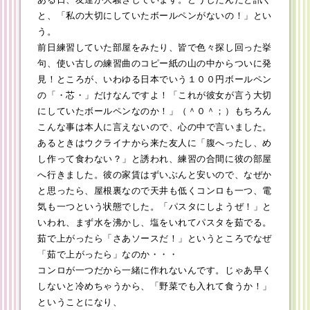
と、「私の大切にしていたボールペンがないの！」とい
う。
前日練習していた部屋をみたり、皆で色々探し回った挙
句、使い古しの練習曲のコピー紙の山の中からついに発
見！ところが、いわゆる日本でいう１００円ボールペン
の「・芯・」だけなんですよ！「これが彼女が言う大切
にしていたボールペンなのか！」（＾０＾；）もちろん
こんな事は本人に言えないので、心の中で言いました。
あるときはウクライナから来た友人に「腹へったし、め
し作って食わない？」と誘われ、練習の合間に彼の部屋
へ行きました。彼の家賃はずいぶんと安いので、なぜか
と思ったら、屋根裏なので天井も低くコンロも一つ、電
気も一つという状態でした。「パスタにしようぜ！」と
いわれ、まず水を沸かし、塩をいれてパスタを茹でる。
茹で上がったら「さあソースだ！」というところでなぜ
「茹で上がったら」なのか・・・
コンロが一つだから一緒に作れないんです。じゃあ早く
しないと冷めちゃうから、「野菜でも入れて食うか！」
ということになり、