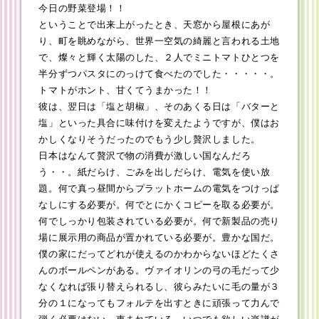
今日の野菜登場！！
ということで出来上がったとき、天窓から屋根にあが
り、町を眺めながら、世界一空気の綺麗と言われる土地
で、燦々と輝く太陽のした、２人でミニトマトひとつを
半分ずつパスタにのっけて食べたのでした・・・・・。
トマトがホント、甘くてうまかった！！
彼は、翌日は「塩と胡椒」、そのあくる日は「バターと
塩」といった具合に味付けを変えたようですが、僕はお
かしくなりそうだったのでもう少し贅沢しました。
日本はなんて贅沢で物の消費が激しい国なんだろ
う・・。紙だらけ、ごみを出しだらけ、電気を使い放
題。何で真っ昼間からプラットホームの電気をつけっぱ
なしにする必要が。何でとにかくコピーを取る必要が。
何でしっかり包装されている必要が。何で新製品の売り
場に展示用の商品が置かれている必要が。豊かな国だ。
僕の家にだってどれが使えるのかわからないほどたくさ
んのボールペンがある。ヴァイオリンの弓の毛だって少
なくなれば張り替えられるし、彼らみたいに毛の量が３
分の１になってもフォルテを出すときに頑張って力んで