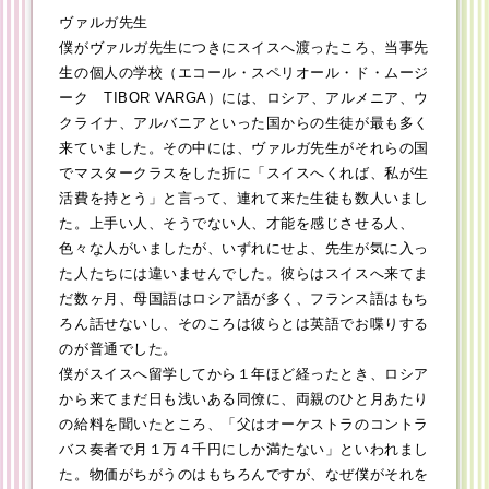
ヴァルガ先生
僕がヴァルガ先生につきにスイスへ渡ったころ、当事先
生の個人の学校（エコール・スペリオール・ド・ムージ
ーク TIBOR VARGA）には、ロシア、アルメニア、ウ
クライナ、アルバニアといった国からの生徒が最も多く
来ていました。その中には、ヴァルガ先生がそれらの国
でマスタークラスをした折に「スイスへくれば、私が生
活費を持とう」と言って、連れて来た生徒も数人いまし
た。上手い人、そうでない人、才能を感じさせる人、
色々な人がいましたが、いずれにせよ、先生が気に入っ
た人たちには違いませんでした。彼らはスイスへ来てま
だ数ヶ月、母国語はロシア語が多く、フランス語はもち
ろん話せないし、そのころは彼らとは英語でお喋りする
のが普通でした。
僕がスイスへ留学してから１年ほど経ったとき、ロシア
から来てまだ日も浅いある同僚に、両親のひと月あたり
の給料を聞いたところ、「父はオーケストラのコントラ
バス奏者で月１万４千円にしか満たない」といわれまし
た。物価がちがうのはもちろんですが、なぜ僕がそれを