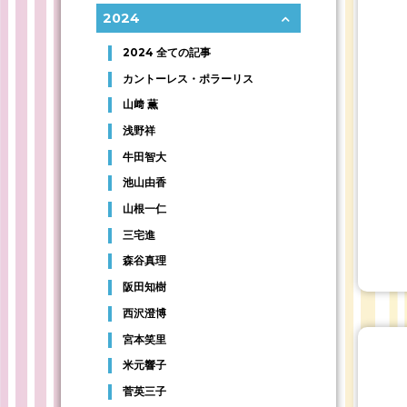
2024
2024 全ての記事
カントーレス・ポラーリス
山﨑 薫
浅野祥
牛田智大
池山由香
山根一仁
三宅進
森谷真理
阪田知樹
西沢澄博
宮本笑里
米元響子
菅英三子