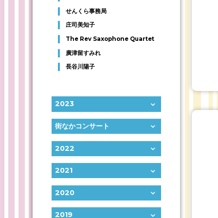
せんくら事務局
庄司美知子
The Rev Saxophone Quartet
廣津留すみれ
長谷川陽子
2023
街なかコンサート
2022
2021
2020
2019