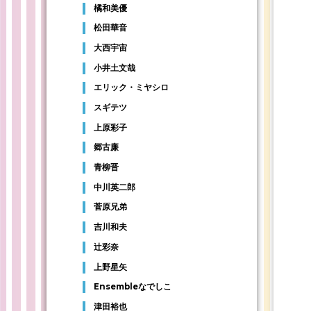
橘和美優
松田華音
大西宇宙
小井土文哉
エリック・ミヤシロ
スギテツ
上原彩子
郷古廉
青柳晋
中川英二郎
菅原兄弟
吉川和夫
辻彩奈
上野星矢
Ensembleなでしこ
津田裕也