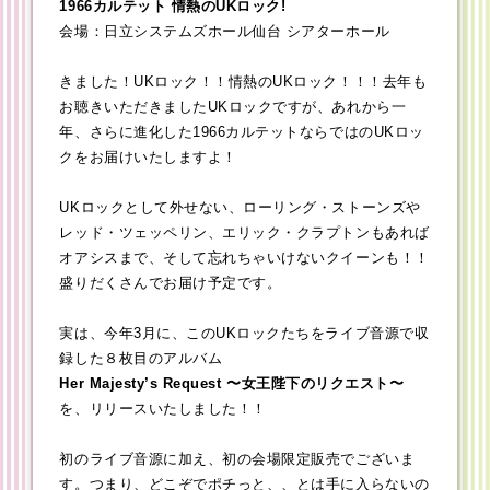
1966カルテット 情熱のUKロック!
会場：日立システムズホール仙台 シアターホール
きました！UKロック！！情熱のUKロック！！！去年も
お聴きいただきましたUKロックですが、あれから一
年、さらに進化した1966カルテットならではのUKロッ
クをお届けいたしますよ！
UKロックとして外せない、ローリング・ストーンズや
レッド・ツェッペリン、エリック・クラプトンもあれば
オアシスまで、そして忘れちゃいけないクイーンも！！
盛りだくさんでお届け予定です。
実は、今年3月に、このUKロックたちをライブ音源で収
録した８枚目のアルバム
Her Majesty’s Request
〜女王陛下のリクエスト〜
を、リリースいたしました！！
初のライブ音源に加え、初の会場限定販売でございま
す。つまり、どこぞでポチっと、、とは手に入らないの