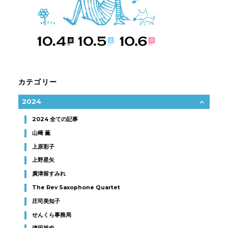
カテゴリー
2024
2024 全ての記事
山﨑 薫
上原彩子
上野星矢
廣津留すみれ
The Rev Saxophone Quartet
庄司美知子
せんくら事務局