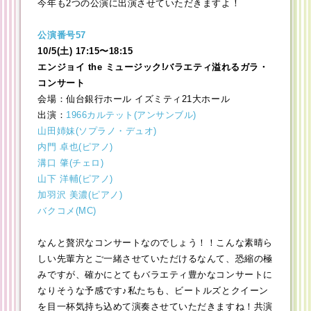
今年も2つの公演に出演させていただきますよ！
公演番号57
10/5(
土) 17:15〜18:15
エンジョイ the ミュージック!バラエティ溢れるガラ・
コンサート
会場：仙台銀行ホール イズミティ21大ホール
出演：
1966カルテット(アンサンブル)
山田姉妹(ソプラノ・デュオ)
内門 卓也(ピアノ)
溝口 肇(チェロ)
山下 洋輔(ピアノ)
加羽沢 美濃(ピアノ)
バクコメ(MC)
なんと贅沢なコンサートなのでしょう！！こんな素晴ら
しい先輩方とご一緒させていただけるなんて、恐縮の極
みですが、確かにとてもバラエティ豊かなコンサートに
なりそうな予感です♪私たちも、ビートルズとクイーン
を目一杯気持ち込めて演奏させていただきますね！共演