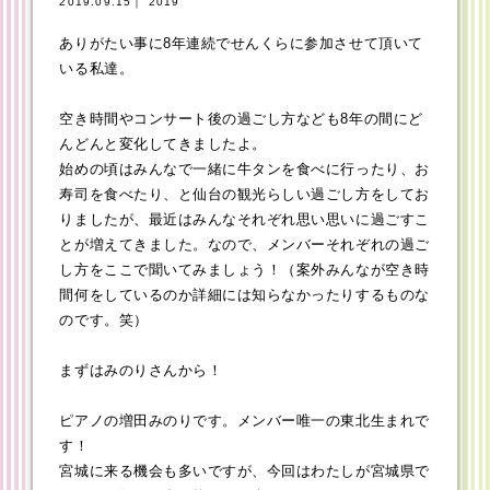
2019.09.15｜ 2019
ありがたい事に8年連続でせんくらに参加させて頂いて
いる私達。
空き時間やコンサート後の過ごし方なども8年の間にど
んどんと変化してきましたよ。
始めの頃はみんなで一緒に牛タンを食べに行ったり、お
寿司を食べたり、と仙台の観光らしい過ごし方をしてお
りましたが、最近はみんなそれぞれ思い思いに過ごすこ
とが増えてきました。なので、メンバーそれぞれの過ご
し方をここで聞いてみましょう！（案外みんなが空き時
間何をしているのか詳細には知らなかったりするものな
のです。笑）
まずはみのりさんから！
ピアノの増田みのりです。メンバー唯一の東北生まれで
す！
宮城に来る機会も多いですが、今回はわたしが宮城県で