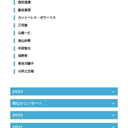
西沢澄博
森谷真理
カントーレス・ポラーリス
三宅進
山根一仁
池山由香
牛田智大
浅野祥
長谷川陽子
小井土文哉
2023
街なかコンサート
2022
2021