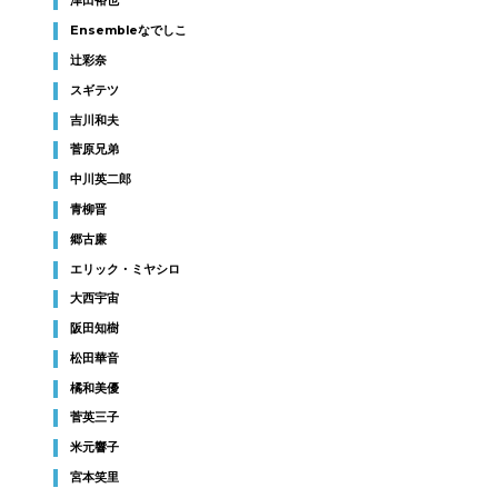
津田裕也
Ensembleなでしこ
辻彩奈
スギテツ
吉川和夫
菅原兄弟
中川英二郎
青柳晋
郷古廉
エリック・ミヤシロ
大西宇宙
阪田知樹
松田華音
橘和美優
菅英三子
米元響子
宮本笑里