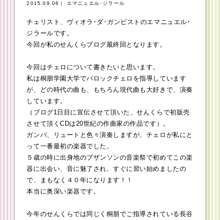
2015.09.06｜ エマニュエル･ジラール
チェリスト、ヴィオラ･ダ･ガンビストのエマニュエル･
ジラールです。
今回が私のせんくらブログ最終回となります。
今回はチェロについて書きたいと思います。
私は桐朋学園大学でバロックチェロを指導しています
が、どの時代の曲も、もちろん現代曲も大好きで、演奏
しています。
（ブログ1日目に宣伝させて頂いた、せんくらで初販売
させて頂くCDは20世紀の作曲家の作品です）。
ガンバ、リュートと色々演奏しますが、チェロが私にと
って一番最初の楽器でした。
５歳の時に出身地のブザンソンの音楽祭で初めてこの楽
器に出会い、音に魅了され、すぐに習い始めましたの
で、まもなく４０年になります！！
本当に奥深い楽器です。
今年のせんくらでは同じく桐朋でご指導されている長谷