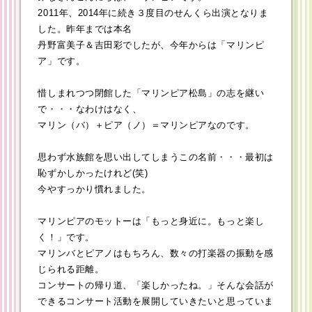
2011年、2014年に続き３度目のせんくら出演となりま
した。昨年までは本名
丹野富美子＆吉田彩でしたが、今年からは「マリンピ
ア」です。
惜しまれつつ閉館した「マリンピア松島」の志を継い
で・・・なわけはなく、
マリン（バ）＋ピア（ノ）＝マリンピアなのです。
思わず水族館を思い出してしまうこの名前・・・最初は
恥ずかしかったけれど(笑)
今やすっかり慣れました。
マリンピアのモットーは「もっと身近に。もっと楽し
く！」です。
マリンバとピアノはもちろん、数々の打楽器の振動を感
じられる距離。
コンサートの帰り道、「楽しかったね。」そんな会話が
できるコンサート活動を展開していきたいと思っていま