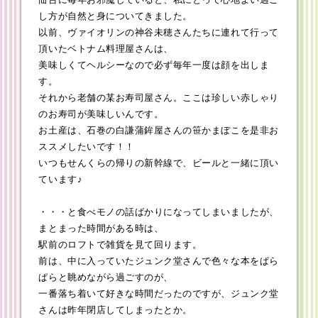
し方が自然と身についてきました。
以前、ヴァイオリンの神谷未穂さんたちに連れて行って
頂いたベトナム料理屋さんは、
美味しくてヘルシーなので必ず毎年一度は顔を出しま
す。
それから老舗の某お寿司屋さん。ここは珍しい赤しゃり
のお寿司が美味しいんです。
お土産は、石巻の白謙蒲鉾屋さんの笹かまぼこを是非お
ススメしたいです！！
いつもせんくらの帰りの新幹線で、ビールと一緒に頂い
ています♪
・・・と食べモノの話ばかりになってしまいましたが、
まとまった時間がある時は、
駅前のロフトで雑貨を見て回ります。
前は、中に入っていたジュンク堂さんで色々な本をぱら
ぱらと眺めながら過ごすのが、
一番落ち着いて好きな時間だったのですが、ジュンク堂
さんは昨年閉店してしまったとか。