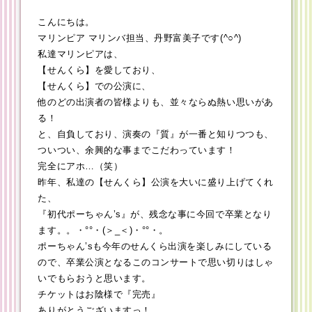
こんにちは。
マリンピア マリンバ担当、丹野富美子です(^○^)
私達マリンピアは、
【せんくら】を愛しており、
【せんくら】での公演に、
他のどの出演者の皆様よりも、並々ならぬ熱い思いがあ
る！
と、自負しており、演奏の『質』が一番と知りつつも、
ついつい、余興的な事までこだわっています！
完全にアホ…（笑）
昨年、私達の【せんくら】公演を大いに盛り上げてくれ
た、
『初代ポーちゃん’s』が、残念な事に今回で卒業となり
ます。。・°°・(＞_＜)・°°・。
ポーちゃん’sも今年のせんくら出演を楽しみにしている
ので、卒業公演となるこのコンサートで思い切りはしゃ
いでもらおうと思います。
チケットはお陰様で『完売』
ありがとうございますっ！