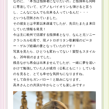
なのに、「本当は指揮者になりたいの」と指揮科も同時
に専攻していて、ピアノもバイオリンも弾けると言う
し、こんなになんでも出来る人っているんだ・・・
といつも圧倒されていました。
その彼女とは卒業以来疎遠でしたが、先日たまたま来日
していた情報を発見！
今は主に欧州で活躍する指揮者となり、なんと元ソニー
クラシカル社長で、現メトロポリタン歌劇場のピータ
ー・ゲルブ総裁の妻となっていたのです！
写真を見たら、ひとつも変わってない！髪型もスタイル
も、20年前のままでした。
残念ながら再会は出来ませんでしたが、一緒に夢を追い
かけて勉強していた人が成功（公私ともに！）している
のを見ると、とても幸せな気持ちになりますね。
そして自分もガンバロー！と励みになります。
高木さんとの共演が今からとっても楽しみです♫