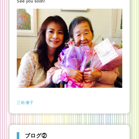
See you soon!
三舩優子
ブログ②