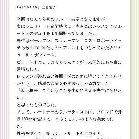
2015.09.08｜ 三舩優子
今回はせんくら初のフルート共演となりますが、
実はジュリアード留学時代に、室内楽のレッスンでフル
ートとのデュオを１年間取っていました。
先生はパールマン、ズッカーマン、ロストロポーヴィッ
チら数々の巨匠たちのピアニストをつとめていた故サミ
ュエル・サンダース。
ピアニストとしてはもちろんですが、人間的にも本当に
素晴らしく、
レッスンが終わると毎回「僕のために弾いてくれてあり
がとう」と感謝の言葉を必ずおっしゃる方でした。
「私も将来、こういうことを生徒に言える先生になりた
い」
と思ったものでした。
そして、パートナーのフルーティストは、ブロンドで身
長180cmは越える、まるでモデルのような美女でし
た。
性格も明るく、優しく、フルートもピカイチ。