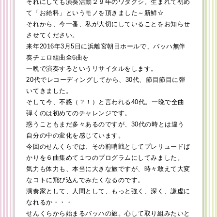
それにしても演奏活動２９年のワタクシ。生まれて初め
て「お給料」というモノを頂きました～新鮮☆
それから、今一番、私が大切にしていることをお知らせ
させてください。
来年2016年3月5日に浜離宮朝日ホールで、バッハ無伴
奏チェロ組曲全6曲を
一晩で演奏するというリサイタルをします。
20代でレコーディングしてから、30代、節目節目に弾
いてきました。
そして今、不惑（？！）と言われる40代。一晩で全曲
弾くのは初めてのチャレンジです。
惑うこともまだ多々あるのですが、30代の時とは違う
自分の中の変化を感じています。
今回のせんくらでは、その前哨戦としてプレリュードば
かりを６曲集めて１つのプログラムにしてみました。
気力も体力も、本当に大きな旅ですが、時々敢えて大変
なコトに飛び込んでみたくなるのです。
演奏家として、人間として、もっと強く、深く、謙虚に
なれるか・・・
せんくらから始まるバッハの旅。心して取り組みたいと