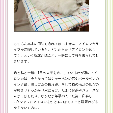
もちろん本来の用途も忘れてはいません。アイロン台ラ
イフを満喫していると、どこからか「アイロン台返し
て！」という呪文が聴こえ、一瞬にして持ち去られてし
まいます。
猫と私と一緒に1日の大半を過ごしているわが家のアイ
ロン台は、今となってはシャーペンの芯やボールペンの
インク跡、消しゴムの擦れ跡、そして猫の毛だの爪だの
が絡まり引っかかり穴だらけ。たまにお茶やジュースな
んかこぼしたり。なかなか年季の入った姿に変容し、白
いYシャツにアイロンをかけるのはちょっと躊躇わざる
をえないものに。