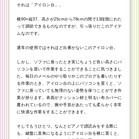
それは「アイロン台」。
横90×縦37、高さが25cmから78cmの間で13段階にわた
って調節できるものなのですが、引っ張りだこのアイテ
ムなのです。
通常の使用ではそれほど出番がないこのアイロン台。
しかし、ソファに座ったとき実にちょうど良い高さにパ
ソコンを置いて作業することができることに気づきまし
た。毎日のメールのやり取りやこのブログを書いたりす
る作業のとき、アイロン台の上にパソコンを置くと、ソ
ファに座っていても無理のない姿勢を保つことができ作
業が捗ります。表面がクッション材と明るい布カバーに
覆われているので、腕や手首があたっても柔らかく非常
に快適な作業をすることができます。
そしてもうひとつ。なんとピアノで譜読みをする際に
も、鍵盤に直角になるようにアイロン台を横に置くと、