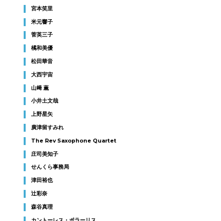
宮本笑里
米元響子
菅英三子
橘和美優
松田華音
大西宇宙
山﨑 薫
小井土文哉
上野星矢
廣津留すみれ
The Rev Saxophone Quartet
庄司美知子
せんくら事務局
津田裕也
辻彩奈
森谷真理
カントーレス・ポラーリス