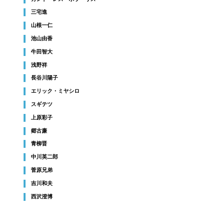
三宅進
山根一仁
池山由香
牛田智大
浅野祥
長谷川陽子
エリック・ミヤシロ
スギテツ
上原彩子
郷古廉
青柳晋
中川英二郎
菅原兄弟
吉川和夫
西沢澄博