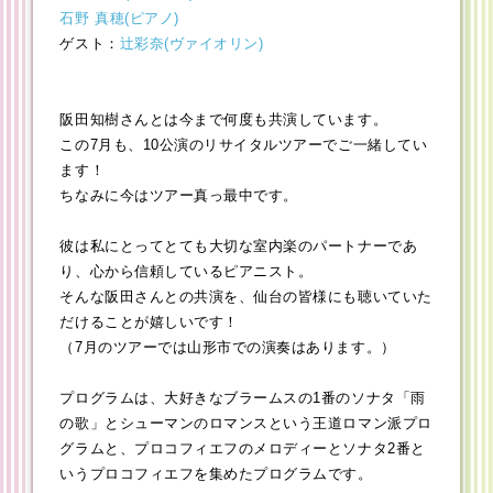
石野 真穂(ピアノ)
ゲスト：
辻彩奈(ヴァイオリン)
阪田知樹さんとは今まで何度も共演しています。
この7月も、10公演のリサイタルツアーでご一緒してい
ます！
ちなみに今はツアー真っ最中です。
彼は私にとってとても大切な室内楽のパートナーであ
り、心から信頼しているピアニスト。
そんな阪田さんとの共演を、仙台の皆様にも聴いていた
だけることが嬉しいです！
（7月のツアーでは山形市での演奏はあります。）
プログラムは、大好きなブラームスの1番のソナタ「雨
の歌」とシューマンのロマンスという王道ロマン派プロ
グラムと、プロコフィエフのメロディーとソナタ2番と
いうプロコフィエフを集めたプログラムです。