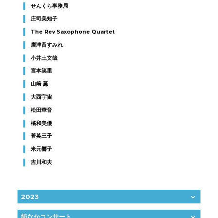
せんくら事務局
庄司美知子
The Rev Saxophone Quartet
廣津留すみれ
小井土文哉
宮本笑里
山﨑 薫
大西宇宙
松田華音
橘和美優
菅英三子
米元響子
吉川和夫
2023
街なかコンサート