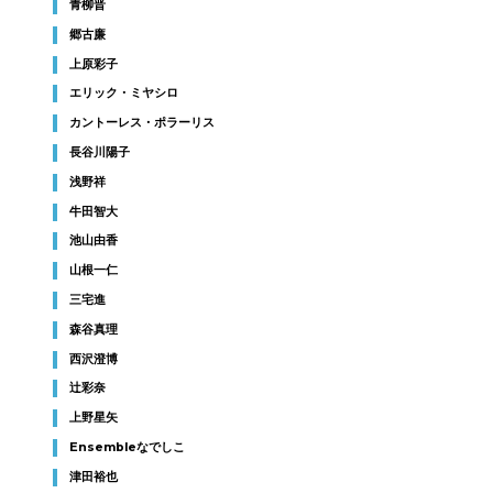
青柳晋
郷古廉
上原彩子
エリック・ミヤシロ
カントーレス・ポラーリス
長谷川陽子
浅野祥
牛田智大
池山由香
山根一仁
三宅進
森谷真理
西沢澄博
辻彩奈
上野星矢
Ensembleなでしこ
津田裕也