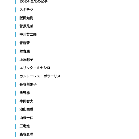
2024 全ての記事
スギテツ
阪田知樹
菅原兄弟
中川英二郎
青柳晋
郷古廉
上原彩子
エリック・ミヤシロ
カントーレス・ポラーリス
長谷川陽子
浅野祥
牛田智大
池山由香
山根一仁
三宅進
森谷真理