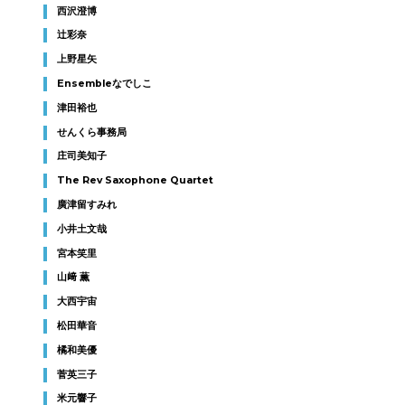
西沢澄博
辻彩奈
上野星矢
Ensembleなでしこ
津田裕也
せんくら事務局
庄司美知子
The Rev Saxophone Quartet
廣津留すみれ
小井土文哉
宮本笑里
山﨑 薫
大西宇宙
松田華音
橘和美優
菅英三子
米元響子