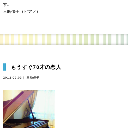
す。
三舩優子（ピアノ）
もうすぐ70才の恋人
2012.09.03｜ 三舩優子