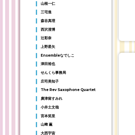
山根一仁
三宅進
森谷真理
西沢澄博
辻彩奈
上野星矢
Ensembleなでしこ
津田裕也
せんくら事務局
庄司美知子
The Rev Saxophone Quartet
廣津留すみれ
小井土文哉
宮本笑里
山﨑 薫
大西宇宙