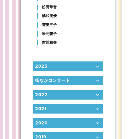
松田華音
橘和美優
菅英三子
米元響子
吉川和夫
2023
街なかコンサート
2022
2021
2020
2019