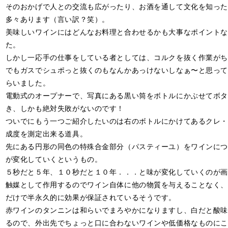
そのおかげで人との交流も広がったり、お酒を通して文化を知った
多々あります（言い訳？笑）。
美味しいワインにはどんなお料理と合わせるかも大事なポイントな
た。
しかし一応手の仕事をしている者としては、コルクを抜く作業がち
でもガスでシュポっと抜くのもなんかあっけないしなぁ〜と思って
らいました。
電動式のオープナーで、写真にある黒い筒をボトルにかぶせてボタ
き、しかも絶対失敗がないのです！
ついでにもう一つご紹介したいのは右のボトルにかけてあるクレ・
成度を測定出来る道具。
先にある円形の同色の特殊合金部分（パスティーユ）をワインにつ
が変化していくというもの。
５秒だと５年、１０秒だと１０年．．．と味が変化していくのが画
触媒として作用するのでワイン自体に他の物質を与えることなく、
だけで半永久的に効果が保証されているそうです。
赤ワインのタンニンは和らいでまろやかになりますし、白だと酸味
るので、外出先でちょっと口に合わないワインや低価格なものにこ