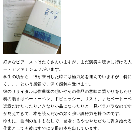
好きなピアニストはたくさんいますが、まだ演奏を聴きに行ける人
ー・アファナシェフがいます。
学生の頃から、彼が来日した時には極力足を運んでいますが、特に
く、、、という感覚で、深く感銘を受けます。
彼のリサイタルは作曲家の想いやその作品の意味に繋がりをもたせ
奏の順番はベートーベン、ドビュッシー、リスト、またベートーベ
楽章だけだったりいきなり小品になったりと一見バラバラなのです
が見えてきて、本を読んだかの如く強い説得力を持つのです。
ゆえに、曲間の拍手もなしで、登場するや否やただちに弾き始める
作家としても彼はすでに３冊の本を出しています。