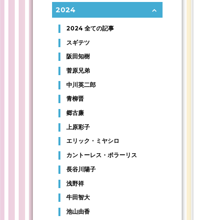
2024
2024 全ての記事
スギテツ
阪田知樹
菅原兄弟
中川英二郎
青柳晋
郷古廉
上原彩子
エリック・ミヤシロ
カントーレス・ポラーリス
長谷川陽子
浅野祥
牛田智大
池山由香