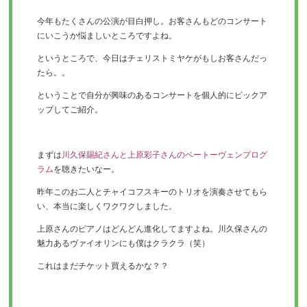
今年もたくさんの公演が目白押し。お客さんもどのコンサート
にいこうか悩ましいところですよね。
というところで、今日はチェリストミヤケがもしお客さんだっ
たら。。
ということで自分が興味のあるコンサートを個人的にピックア
ップしてご紹介。
まずは
川久保賜紀さんと上原彩子さんのベートーヴェンプログ
ラム
を聴きたいなー。
昨年このお二人とチャイコフスキーのトリオを演奏させてもら
い、本当に楽しくワクワクしました。
上原さんのピアノはどんどん進化してますよね。川久保さんの
魅力あるヴァイオリンにも僕はクラクラ（笑）
これはまだチケット買えるかな？？