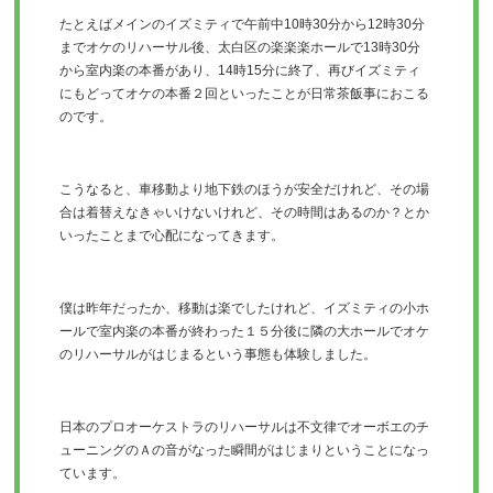
たとえばメインのイズミティで午前中10時30分から12時30分
までオケのリハーサル後、太白区の楽楽楽ホールで13時30分
から室内楽の本番があり、14時15分に終了、再びイズミティ
にもどってオケの本番２回といったことが日常茶飯事におこる
のです。
こうなると、車移動より地下鉄のほうが安全だけれど、その場
合は着替えなきゃいけないけれど、その時間はあるのか？とか
いったことまで心配になってきます。
僕は昨年だったか、移動は楽でしたけれど、イズミティの小ホ
ールで室内楽の本番が終わった１５分後に隣の大ホールでオケ
のリハーサルがはじまるという事態も体験しました。
日本のプロオーケストラのリハーサルは不文律でオーボエのチ
ューニングのＡの音がなった瞬間がはじまりということになっ
ています。