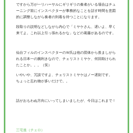
ですから万が一リハーサルにギリギリの奏者がいる場合はチュ
ーニング前にインスペクターが事務的なことを話す時間を意図
的に調整しながら奏者の到着を待つことになります。
段取りの説明などしながら内心で「ミヤケさん、遅いよ、早く
来てよ。これ以上引っ張れるかな」などの葛藤があるのです。
仙台フィルのインスペクターのＷ氏は他の団体から羨ましがら
れる日本一の腕利きなので、チェリストミヤケ、何回助けられ
たことか。。。（笑）
いやいや、冗談ですよ、チェリストミヤケはノー遅刻です。
ちょっと忘れ物が多いだけで。。
話がおもわぬ方向にいってしまいましたが、今日はこれまで！
三宅進（チェロ）