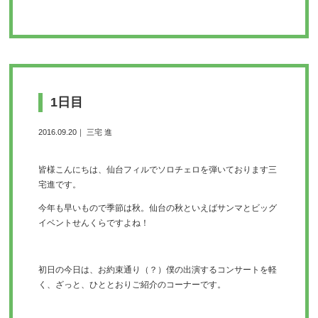
1日目
2016.09.20｜ 三宅 進
皆様こんにちは、
仙台フィルでソロチェロを弾いております三
宅進です。
今年も早いもので季節は秋。
仙台の秋といえばサンマとビッグ
イベントせんくらですよね！
初日の今日は、お約束通り（？）僕の出演するコンサートを軽
く、
ざっと、ひととおりご紹介のコーナーです。