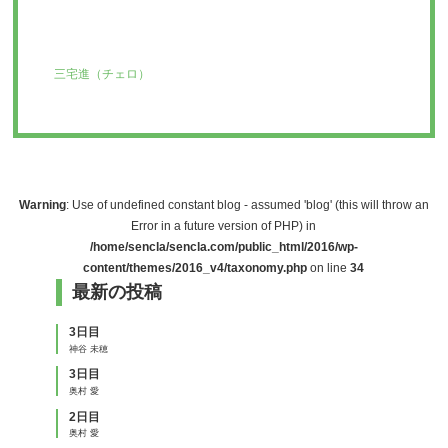
三宅進（チェロ）
Warning
: Use of undefined constant blog - assumed 'blog' (this will throw an
Error in a future version of PHP) in
/home/sencla/sencla.com/public_html/2016/wp-
content/themes/2016_v4/taxonomy.php
on line
34
最新の投稿
3日目
神谷 未穂
3日目
奥村 愛
2日目
奥村 愛