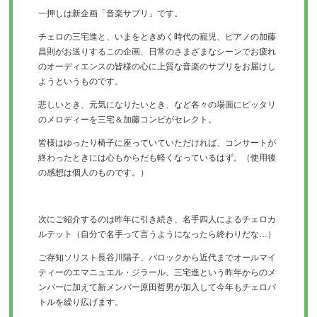
一押しは新企画「音楽サプリ」です。
チェロの三宅進と、いまをときめく時代の寵児、
ピアノの加藤
昌則がお送りするこの企画、
日常のさまざまなシーンでお疲れ
のオーディエンスの皆様の心に上
質な音楽のサプリをお届けし
ようというものです。
悲しいとき、元気になりたいとき、
など各々の場面にピッタリ
のメロディーを三宅＆
加藤コンビがセレクト。
皆様はゆったり椅子に座っていていただければ、
コンサートが
終わったときには心もからだも軽くなっているはず。（使用後
の感想は個人のものです。）
次にご紹介するのは昨年に引き続き、
名手四人によるチェロカ
ルテット（
自分で名手って言うようになったら終わりだな
…）
ご存知ソリスト長谷川陽子、
バロックから近代までオールマイ
ティーのエマニュエル・
ジラール、
三宅進という昨年からのメ
ンバーに加えて新メンバー原田哲男が加
入して今年もチェロバ
トルを繰り広げます。