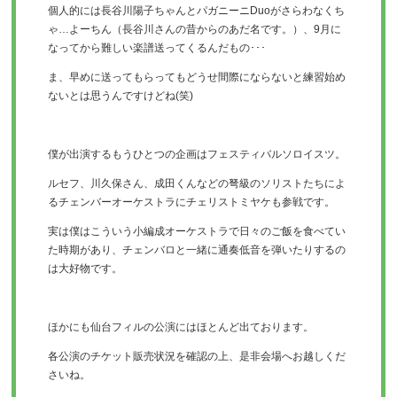
個人的には長谷川陽子ちゃんとパガニーニ
Duo
がさらわなくち
ゃ
…
よーちん（長谷川さんの昔からのあだ名です。）、
9
月に
なってから難しい楽譜送ってくるんだもの･･･
ま、
早めに送ってもらってもどうせ間際にならないと練習始め
ないとは
思うんですけどね
(
笑
)
僕が出演するもうひとつの企画はフェスティバルソロイスツ。
ルセフ、川久保さん、
成田くんなどの弩級のソリストたちによ
るチェンバーオーケストラ
にチェリストミヤケも参戦です。
実は僕はこういう小編成オーケストラで日々のご飯を食べてい
た時
期があり、
チェンバロと一緒に通奏低音を弾いたりするの
は大好物です。
ほかにも仙台フィルの公演にはほとんど出ております。
各公演のチケット販売状況を確認の上、
是非会場へお越しくだ
さいね。