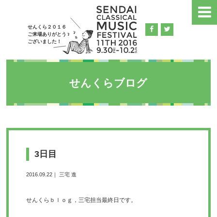
せんくら２０１６
ご来場ありがとう
ございました！
せんくらブログ
3日目
2016.09.22｜ 三宅 進
せんくらｂｌｏｇ，三宅担当最終日です。