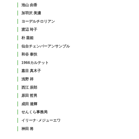
池山 由香
加羽沢 美濃
ヨーデルチロリアン
渡辺 玲子
朴 葵姫
仙台チェンバーアンサンブル
和谷 泰扶
1966カルテット
嘉目 真木子
浅野 祥
西江 辰郎
原田 哲男
成田 達輝
せんくら事務局
イリーナ･メジューエワ
神田 将