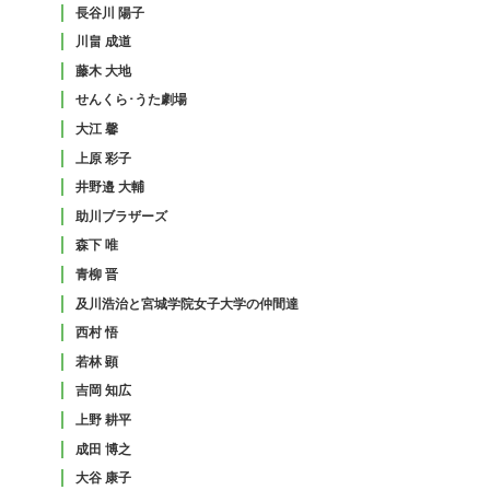
長谷川 陽子
川畠 成道
藤木 大地
せんくら･うた劇場
大江 馨
上原 彩子
井野邉 大輔
助川ブラザーズ
森下 唯
青柳 晋
及川浩治と宮城学院女子大学の仲間達
西村 悟
若林 顕
吉岡 知広
上野 耕平
成田 博之
大谷 康子