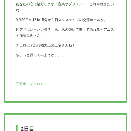
あなたの心に処方します！音楽サプリメント
これも聴きたい
なー
9月30日の15時15分から日立システムズの交流ホールか。
ピアノはいったい誰？ あ、あの弾いて書けて踊れるピアニス
ト加藤昌則さん！
チェロは？忘れ物大王の三宅さんね！
ちょっと行ってみようか。。。
三宅進（チェロ）
2日目