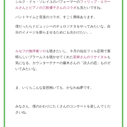
シルク・ドゥ・ソレイユのパフォーマーの
フィリップ・エマー
ルさんとピアノの三舩優子さんのコラボ
も見たいですね。
パントマイムと音楽のコラボ、すごく興味あります。
僕だったらドビュッシーのチェロソナタをやってみたいな。自
分のイメージを膨らませるためにも出かけたい。。
ルセフの無伴奏ソロ
も聴きたいし、９月の仙台フィル定期で素
晴らしいブラームスを聴かせてくれた
若林さんのリサイタル
も
気になる。カウンターテナーの藤木さんの「詩人の恋」ものぞ
いてみたいな。
ま、いくらこんな妄想抱いても、かなわぬ夢です。
みなさん、僕のかわりにたくさんのコンサートを楽しんでくだ
さいね。