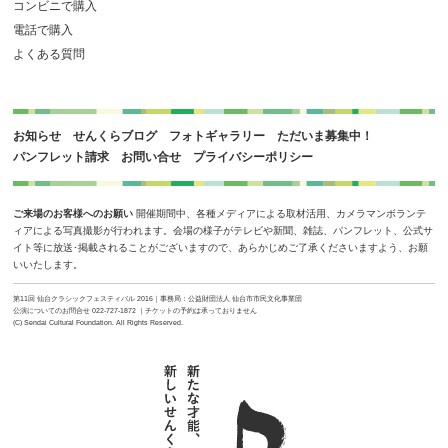
コンビニで購入
電話で購入
よくある質問
お知らせ
せんくらブログ
フォトギャラリー
ただいま募集中！
パンフレット請求
お問い合せ
プライバシーポリシー
ご来場のお客様へのお願い
開催期間中、各種メディアによる取材活用、カメラマンボランテ
ィアによる写真撮影が行われます。会場の様子がテレビや新聞、雑誌、パンフレット、公式サ
イト等に放送･掲載されることがございますので、あらかじめご了承くださいますよう、お願
いいたします。
第11回 仙台クラシックフェスティバル 2016｜事務局：公益財団法人 仙台市市民文化事業団
公演についてのお問合せ 022-727-1872 ｜チケットの予約は承っておりません
(C) Sendai Cultural Foundation. All Rights Reserved.