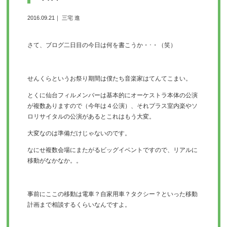
2016.09.21｜ 三宅 進
さて、ブログ二日目の今日は何を書こうか・･・（笑）
せんくらというお祭り期間は僕たち音楽家はてんてこまい。
とくに仙台フィルメンバーは基本的にオーケストラ本体の公演
が複数ありますので（今年は４公演）、それプラス室内楽やソ
ロリサイタルの公演があるとこれはもう大変。
大変なのは準備だけじゃないのです。
なにせ複数会場にまたがるビッグイベントですので、リアルに
移動がなかなか。。
事前にここの移動は電車？自家用車？タクシー？といった移動
計画まで相談するくらいなんですよ。