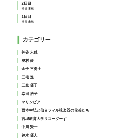
2日目
神谷 未穂
1日目
神谷 未穂
カテゴリー
神谷 未穂
奥村 愛
金子 三勇士
三宅 進
三舩 優子
幸田 浩子
マリンピア
西本幸弘と仙台フィル弦楽器の俊英たち
宮城教育大学リコーダーず
中川 賢一
鈴木 優人