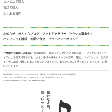
コンビニで購入
電話で購入
よくある質問
お知らせ
せんくらブログ
フォトギャラリー
ただいま募集中！
パンフレット請求
お問い合せ
プライバシーポリシー
ご来場のお客様へのお願い
開催期間中、各種メディアによる取材活用、カメラマンボランテ
ィアによる写真撮影が行われます。会場の様子がテレビや新聞、雑誌、パンフレット、公式サ
イト等に放送･掲載されることがございますので、あらかじめご了承くださいますよう、お願
いいたします。
第11回 仙台クラシックフェスティバル 2016｜事務局：公益財団法人 仙台市市民文化事業団
公演についてのお問合せ 022-727-1872 ｜チケットの予約は承っておりません
(C) Sendai Cultural Foundation. All Rights Reserved.