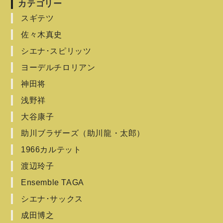
カテゴリー
スギテツ
佐々木真史
シエナ･スピリッツ
ヨーデルチロリアン
神田将
浅野祥
大谷康子
助川ブラザーズ（助川龍・太郎）
1966カルテット
渡辺玲子
Ensemble TAGA
シエナ･サックス
成田博之