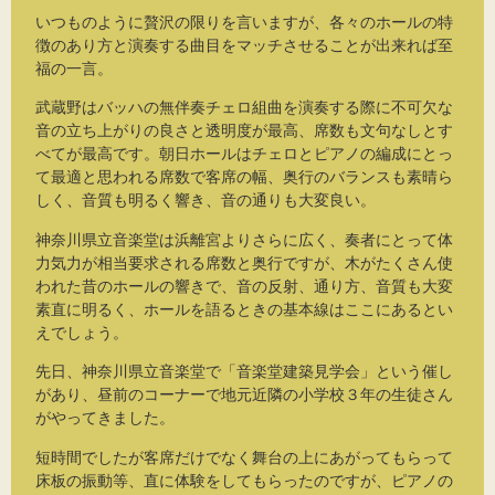
いつものように贅沢の限りを言いますが、各々のホールの特
徴のあり方と演奏する曲目をマッチさせることが出来れば至
福の一言。
武蔵野はバッハの無伴奏チェロ組曲を演奏する際に不可欠な
音の立ち上がりの良さと透明度が最高、席数も文句なしとす
べてが最高です。朝日ホールはチェロとピアノの編成にとっ
て最適と思われる席数で客席の幅、奥行のバランスも素晴ら
しく、音質も明るく響き、音の通りも大変良い。
神奈川県立音楽堂は浜離宮よりさらに広く、奏者にとって体
力気力が相当要求される席数と奥行ですが、木がたくさん使
われた昔のホールの響きで、音の反射、通り方、音質も大変
素直に明るく、ホールを語るときの基本線はここにあるとい
えでしょう。
先日、神奈川県立音楽堂で「音楽堂建築見学会」という催し
があり、昼前のコーナーで地元近隣の小学校３年の生徒さん
がやってきました。
短時間でしたが客席だけでなく舞台の上にあがってもらって
床板の振動等、直に体験をしてもらったのですが、ピアノの