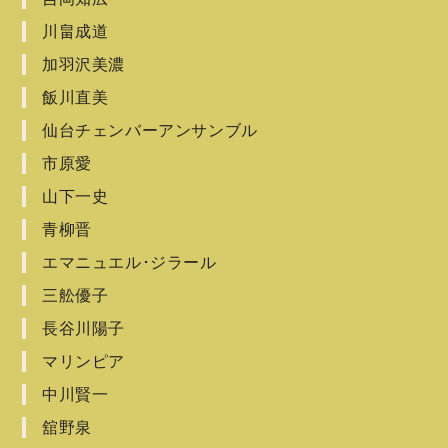
川畠成道
加羽沢美濃
飯川直美
仙台チェンバーアンサンブル
市原愛
山下一史
青柳晋
エマニュエル･ジラール
三舩優子
長谷川陽子
マリンピア
中川賢一
舘野泉