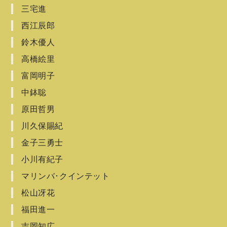
三宅進
西江辰郎
鈴木優人
高橋絵里
富岡明子
中鉢聡
原田哲男
川久保賜紀
金子三勇士
小川有紀子
マリンバ･クインテット
松山冴花
福田進一
吉岡知広