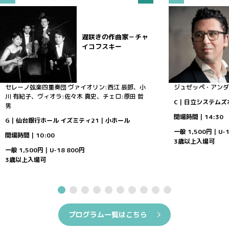
遅咲きの作曲家－チャ
イコフスキー
セレーノ弦楽四重奏団
ヴァイオリン:西江 辰郎、小
ジュゼッペ・アンダ
川 有紀子、ヴィオラ:佐々木 真史、チェロ:原田 哲
C｜日立システムズ
男
開場時間｜14:30
G｜仙台銀行ホール イズミティ21｜小ホール
一般 1,500円｜U-1
開場時間｜10:00
3歳以上入場可
一般 1,500円｜U-18 800円
3歳以上入場可
プログラム一覧はこちら