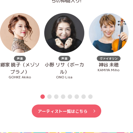
らの仲間入り!
声楽
声楽
ヴァイオリン
郷家 暁子（メゾソ
小野 リサ（ボーカ
神谷 未穂
KAMIYA Miho
プラノ）
ル）
GOHKE Akiko
ONO Lisa
アーティスト一覧はこちら