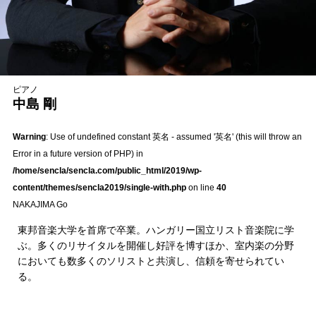
ピアノ
中島 剛
Warning
: Use of undefined constant 英名 - assumed '英名' (this will throw an
Error in a future version of PHP) in
/home/sencla/sencla.com/public_html/2019/wp-
content/themes/sencla2019/single-with.php
on line
40
NAKAJIMA Go
東邦音楽大学を首席で卒業。ハンガリー国立リスト音楽院に学
ぶ。多くのリサイタルを開催し好評を博すほか、室内楽の分野
においても数多くのソリストと共演し、信頼を寄せられてい
る。