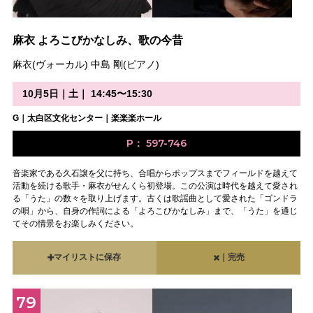
麻衣 よろこびかなしみ、歌の今昔
麻衣(ヴォーカル) 中島 剛(ピアノ)
10月5日｜土｜ 14:45〜15:30
G｜太白区文化センター｜楽楽楽ホール
P： 597-746
音楽家である久石譲を父に持ち、合唱からポップスまでフィールドを越えて
活動を続ける歌手・麻衣がせんくら初登場。この公演は時代を越えて愛され
る「うた」の数々を取り上げます。古くは歌謡曲として愛された「ゴンドラ
の唄」から、自身の作詞による「よろこびかなしみ」まで、「うた」を通じ
てその情景をお楽しみください。
マイリストに保存
｜完売
79