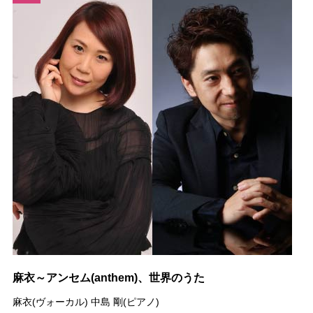
麻衣～アンセム(anthem)、世界のうた
麻衣(ヴォーカル) 中島 剛(ピアノ)