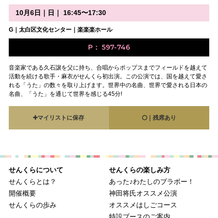
10月6日｜日｜ 16:45〜17:30
G｜太白区文化センター｜楽楽楽ホール
P： 597-746
音楽家である久石譲を父に持ち、合唱からポップスまでフィールドを越えて
活動を続ける歌手・麻衣がせんくら初出演。この公演では、国を越えて愛さ
れる「うた」の数々を取り上げます。世界中の名曲、世界で愛される日本の
名曲、「うた」を通じて世界を感じる45分!
マイリストに保存
｜残席あり
せんくらについて
せんくらの楽しみ方
せんくらとは？
あった♪わたしのブラボー！
開催概要
神田将氏オススメ公演
せんくらの歩み
オススメはしごコース
特設ブースのご案内