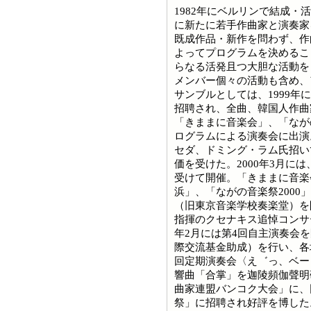
1982年にベルリンで結成・
に新たに若手作曲家と演奏家
既成作品・新作を問わず、作
よってプログラムを決めるこ
らなる活発且つ大胆な活動を
メンバー個々の活動も含め、
サンブルとしては、1999年
招聘され、全曲、韓国人作曲
「きままに音楽会」、「なが
ログラムによる演奏会に出演
セダ、ドミング・ラム氏招い
価を受けた。2000年3月に
受けて開催。「きままに音楽会2
浜」、「ながの音楽祭2000」
（旧東京音楽学校奏楽堂）を開
指揮のクセナキス追悼コンサ
年2月には第4回自主演奏会
際交流基金助成）を行い、各地
回定期演奏会〈え゛っ、ベー
響曲「合掌」を迦陵頻伽聲明研
曲家連盟バンコク大会」に、
祭」に招聘され好評を博した