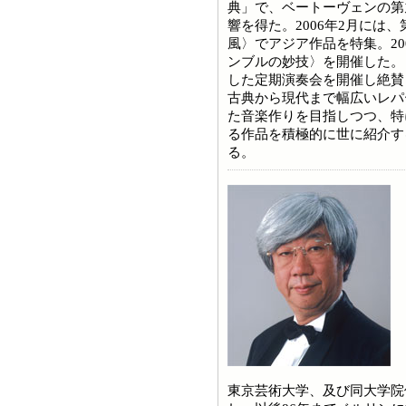
典」で、ベートーヴェンの第
響を得た。2006年2月には
風〉でアジア作品を特集。20
ンブルの妙技〉を開催した。ま
した定期演奏会を開催し絶賛
古典から現代まで幅広いレパ
た音楽作りを目指しつつ、特
る作品を積極的に世に紹介す
る。
東京芸術大学、及び同大学院