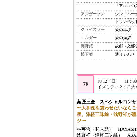
「アルルの
アンダーソン
シンコペー
トランペッ
クライスラー
愛の喜び
エルガー
愛の挨拶
岡野貞一
故郷（文部
松下功
通りゃんせ
10/12（日） 11：30
78
イズミティ２１/I.
菓匠三全 スペシャルコンサ
〜大和魂を震わせたいならこ
星、津軽三味線・浅野祥が贈
ジ〜
林英哲（和太鼓） HAYASHI Ei
浅野祥（津軽三味線） ASANO