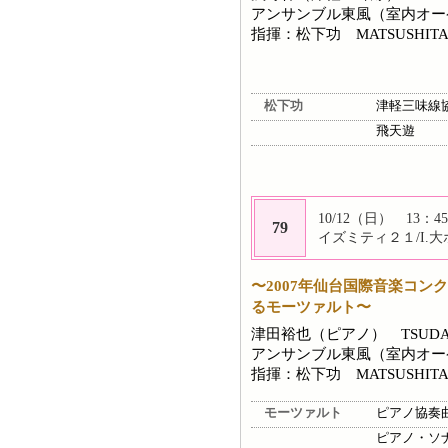
アンサンブル東風（室内オーケスト
指揮：松下功 MATSUSHITA I
松下功
津軽三味線
飛天遊
10/12（日） 13：45
79
イズミティ２１/I.
〜2007年仙台国際音楽コ
るモーツァルト〜
津田裕也（ピアノ） TSUDA 
アンサンブル東風（室内オーケスト
指揮：松下功 MATSUSHITA I
モーツァルト
ピアノ協奏曲
ピアノ・ソナ