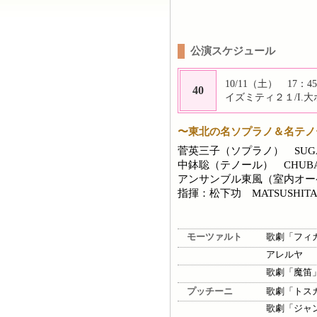
公演スケジュール
10/11（土） 17：45
40
イズミティ２１/I.
〜東北の名ソプラノ＆名テノ
菅英三子（ソプラノ） SUGA 
中鉢聡（テノール） CHUBACHI
アンサンブル東風（室内オーケスト
指揮：松下功 MATSUSHITA I
モーツァルト
歌劇「フィ
アレルヤ
歌劇「魔笛
プッチーニ
歌劇「トス
歌劇「ジャ