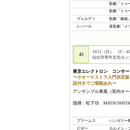
歌劇「トゥ
歌劇「トゥ
ヴェルディ
歌劇「椿姫
レハール
喜歌劇「メ
10/12（日） 19：45
45
仙台市青年文化センタ
東京エレクトロン コンサー
〜小オーケストラ入門決定版
説付きでご堪能あれ〜
アンサンブル東風（室内オーケスト
指揮：松下功 MATSUSHITA I
ブラームス
ハンガリー
ビゼー
カルメン・