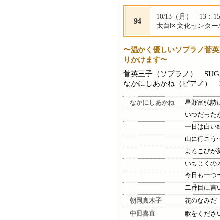
10/13（月） 13：15
94
太白区文化センター/
〜温かく優しいソプラノ菅英
りかけます〜
菅英三子（ソプラノ） SUGA 
なかにしあかね（ピアノ） NAKA
なかにしあかね
星野富弘詩
いつだった
一日は白い
山に行こう
よろこびが
いちじくの
今日も一つ
二番目に言
朝岡真木子
花のなみだ
中田喜直
歌をくださ