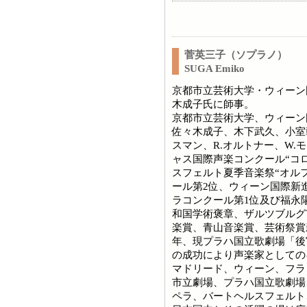
菅英三子（ソプラノ）
SUGA Emiko
京都市立芸術大学・ウィーン
木成子氏に師事。
京都市立芸術大学、ウィーン
佐々木成子、木下武久、小室
スマン、R.オルトナー、W
ャス国際声楽コンクール“コ
スフェルト夏季音楽祭“オルフ
ール第2位、ウィーン国際新
ラコンクール第1位及び福永
和国学術褒章、ザルツブルグ
楽賞、青山音楽賞、芸術祭賞
年、現プラハ国立歌劇場「後
の成功により声楽家としての
マドリード、ウィーン、フラ
市立劇場、プラハ国立歌劇場
ペラ、バートヘルスフェルト