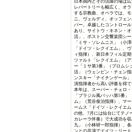
日本国内とその活躍の場は広
レパートリーも幅広く、オラ
する宗教曲、オペラでは、モ
ニ、ヴェルディ、オッフェン
バー。卓越したコントロール
あり、サイトウ・キネン・オ
活」、ボストン交響楽団シー
「ミサ・ソレムニス」（小澤
「ドイツ・レクイエム」、ヴ
ィ指揮）、新日本フィル定期
ツァルト「レクイエム」（ア
ー「ミサ第3番」（ブロムシ
活」（ウェンピン・チェン指
ンスキー「ナイチンゲール」
演指揮者から高い評価を得て
本年は、スーパー・チェロ・
「ブラジル風バッハ第5番」
ム」（荒谷俊治指揮）、マー
ームス「ドイツ・レクイエム
の他、7月には仙台にてテノ
カレーラ伴奏）で大成功を収
九」（小林研一郎指揮）、各
ンとの共演でドイツ・リート