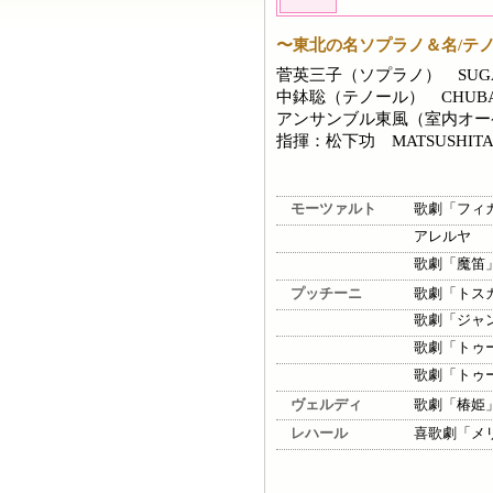
〜東北の名ソプラノ＆名/テ
菅英三子（ソプラノ） SUGA 
中鉢聡（テノール） CHUBACHI
アンサンブル東風（室内オーケスト
指揮：松下功 MATSUSHITA I
モーツァルト
歌劇「フィ
アレルヤ
歌劇「魔笛
プッチーニ
歌劇「トス
歌劇「ジャ
歌劇「トゥ
歌劇「トゥ
ヴェルディ
歌劇「椿姫
レハール
喜歌劇「メ