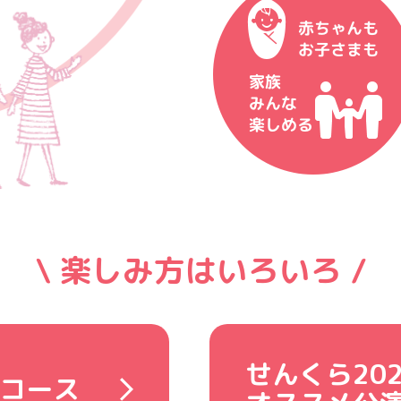
\ 楽しみ方はいろいろ /
せんくら202
コース