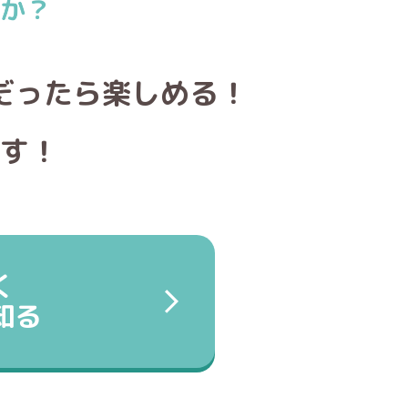
だったら楽しめる！
す！
く
知る