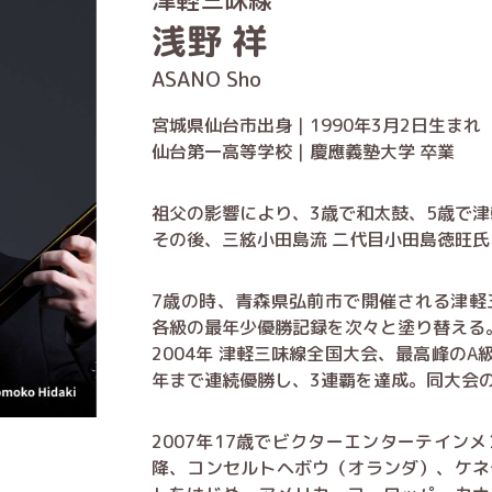
浅野 祥
ASANO Sho
宮城県仙台市出身｜1990年3月2日生まれ
仙台第一高等学校｜慶應義塾大学 卒業
祖父の影響により、3歳で和太鼓、5歳で
その後、三絃小田島流 二代目小田島徳旺氏
7歳の時、青森県弘前市で開催される津軽
各級の最年少優勝記録を次々と塗り替える
2004年 津軽三味線全国大会、最高峰のA
年まで連続優勝し、3連覇を達成。同大会
2007年17歳でビクターエンターテイン
降、コンセルトヘボウ（オランダ）、ケネ