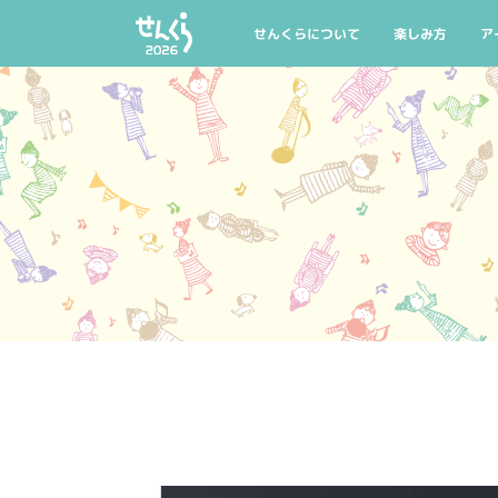
AIYPCタイアップ
公式グッズ
マイリスト
託児のご案内
せんくらについて
楽しみ方
ア
せんくらとは
せんくら20回記
公
開催概要
今年の聴きどこ
公
せんくらデビュー
おすすめ公演・
公
公式グッズ
託児のご案内