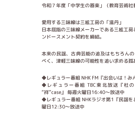
令和７年度「中学生の器楽」（教育芸術社
愛用する三味線は三絃工房の「滋丹」
日本屈指の三味線メーカーである三絃工房と
ンドースメント契約を締結。
本来の民謡、古典芸能の追及はもちろんの
べく、津軽三味線の可能性を追い求める孤
◆レギュラー番組 NHK FM『出会いは！み
◆レギュラー番組 TBC東北放送『杜の
“祥”case』 毎週火曜日16:40～放送中
◆レギュラー番組 NHKラジオ第1『民謡
曜日12:30～放送中