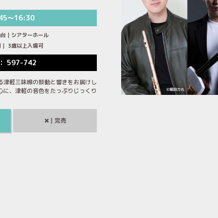
45～16:30
仙台｜シアターホール
00円｜ 3歳以上入場可
： 597-742
る津軽三味線の鼓動と響きをお届けし
心に、津軽の音色をたっぷりじっくり
｜完売