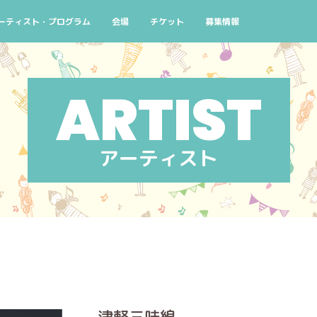
よくある質問
ーティスト・プログラム
会場
チケット
募集情報
念
演スケジュール 10/2(金)
検索条件から探す
チケットについて
ボランティアスタッフ募集
街なかコンサート
窓口
ろ！
演スケジュール 10/3(土)
公演番号から探す
主催者団体会員先行販売のご案内
せんくらおでかけコンサート
AIYPCタイアップ
コン
ハシゴコース
演スケジュール 10/4(日)
アーティストから探す
せんくらおでかけコンサ
イン
マイリスト
アーティスト
津軽三味線