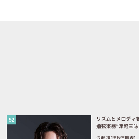
リズムとメロディ
62
撥弦楽器“津軽三味
浅野 祥(津軽三味線)