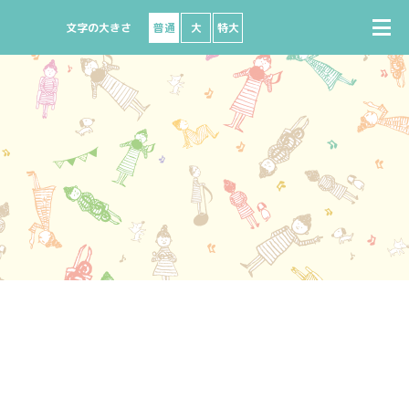
普通
大
特大
で購入
座席図
出演者募集
ビニで購入
よくある質問
ート
ターネットで購入