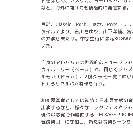
トをはじめ、アメリカ、ヨーロッパ、カナ
など、海外に向けても積極的に発信する。
民謡、Classic、Rock、Jazz、Po
タイルにより、石川さゆり、山下洋輔、宮沢
の共演を果たす。中学生時には元BOØW
いた。
自身のアルバムでは世界的なミュージシャ
ウィル・リー（ベース）や、同じくジャズ
ルモア（ドラム）、2度グラミー賞に輝い
ト）らとアルバム制作を行う。
和楽器奏者としては初めて日本最大級の音楽フ
出演するなど、様々なロックフェスやジャ
現代の感覚で作編曲する「MIKAGE PRO
舞伎楽団」に参加し、新たな音楽シーンを