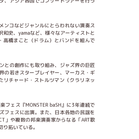
ダ、アジア各国でコンサートツアーを行う
ps、フラメンコなどジャンルにとらわれない演奏ス
和史、yamaなど、様々なアーティストと
Y・高橋まこと（ドラム）とバンドを組んで
ンとの創作にも取り組み、ジャズ界の巨匠
界の若きスタープレイヤー、マーカス・ギ
たリチャード・ストルツマン（クラリネッ
ェス『MONSTER baSH』に3年連続で
ズフェスに出演。また、日本各地の民謡を
JECT」や複数の邦楽演奏家からなる「ART歌
切り拓いている。