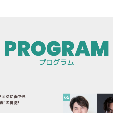
プログラム
を同時に奏でる
66
線”の神髄!