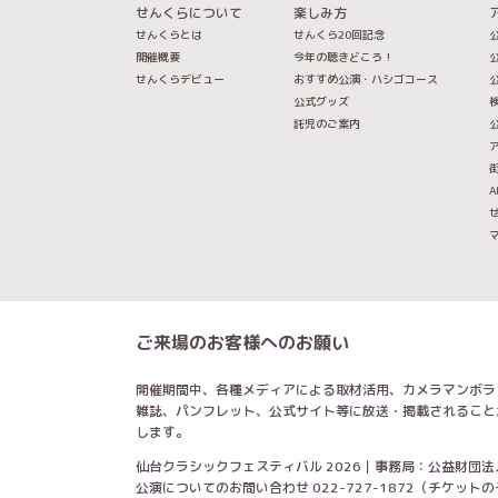
せんくらについて
楽しみ方
せんくらとは
せんくら20回記念
公
開催概要
今年の聴きどころ！
公
せんくらデビュー
おすすめ公演・ハシゴコース
公
公式グッズ
託児のご案内
A
ご来場のお客様へのお願い
開催期間中、各種メディアによる取材活用、カメラマンボラ
雑誌、パンフレット、公式サイト等に放送・掲載されること
します。
仙台クラシックフェスティバル 2026｜事務局：公益財団法
公演についてのお問い合わせ 022-727-1872（チケッ