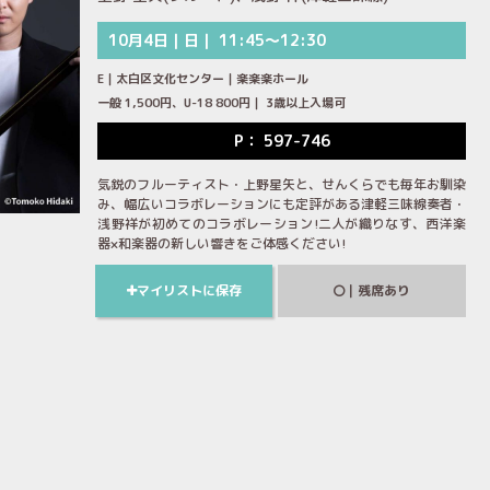
10月4日｜日｜ 11:45～12:30
E｜太白区文化センター｜楽楽楽ホール
一般 1,500円、U-18 800円｜ 3歳以上入場可
P： 597-746
気鋭のフルーティスト・上野星矢と、せんくらでも毎年お馴染
み、幅広いコラボレーションにも定評がある津軽三味線奏者・
浅野祥が初めてのコラボレーション!二人が織りなす、西洋楽
器×和楽器の新しい響きをご体感ください!
マイリストに保存
｜残席あり