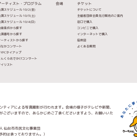
アーティスト・プログラム
会場
チケット
演スケジュール 10/2(金)
チケットについて
演スケジュール 10/3(土)
主催者団体会員先行販売のご案内
演スケジュール 10/4(日)
窓口で購入
検索条件から探す
コンビニで購入
公演番号から探す
インターネットで購入
アーティストから探す
座席図
街なかコンサート
よくある質問
IYPCタイアップ
せんくらおでかけコンサート
マイリスト
ンティアによる写真撮影が行われます。会場の様子がテレビや新聞、
がございますので、あらかじめご了承くださいますよう、お願いいた
人 仙台市市民文化事業団
トの予約は承っておりません。）