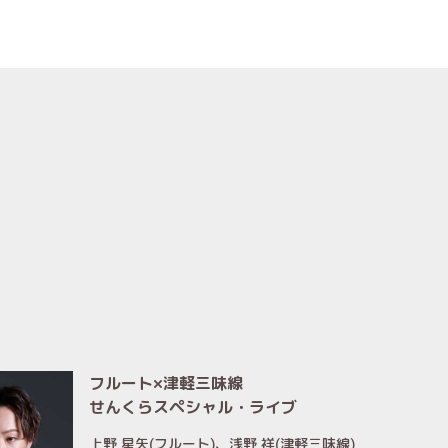
フルート×津軽三味線
せんくらスペシャル・ライブ
上野 星矢(フルート)、浅野 祥(津軽三味線)