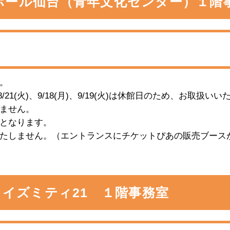
ホール仙台（青年文化センター）１階
す。
(月)、8/21(火)、9/18(月)、9/19(火)は休館日のため、お取扱
ません。
までとなります。
たしません。（エントランスにチケットぴあの販売ブース
 イズミティ21 １階事務室