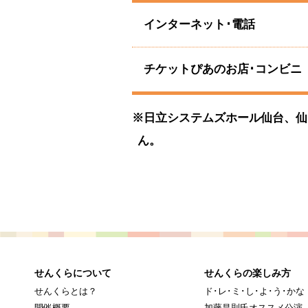
インターネット･電話
チケットぴあのお店･コンビニ
※日立システムズホール仙台、仙
ん。
せんくらについて
せんくらの楽しみ方
せんくらとは？
ド･レ･ミ･し･よ･う･かな
開催概要
加藤昌則氏オススメ公演