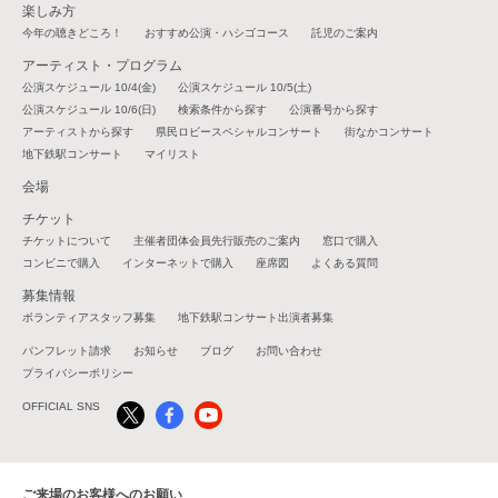
楽しみ方
今年の聴きどころ！
おすすめ公演・ハシゴコース
託児のご案内
アーティスト・プログラム
公演スケジュール 10/4(金)
公演スケジュール 10/5(土)
公演スケジュール 10/6(日)
検索条件から探す
公演番号から探す
アーティストから探す
県民ロビースペシャルコンサート
街なかコンサート
地下鉄駅コンサート
マイリスト
会場
チケット
チケットについて
主催者団体会員先行販売のご案内
窓口で購入
コンビニで購入
インターネットで購入
座席図
よくある質問
募集情報
ボランティアスタッフ募集
地下鉄駅コンサート出演者募集
パンフレット請求
お知らせ
ブログ
お問い合わせ
プライバシーポリシー
OFFICIAL SNS
ご来場のお客様へのお願い