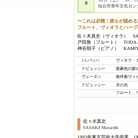
10/11（土） 16：15
8
仙台市青年文化センタ
〜これは必聴！誰もが認める
フルート、ヴィオラとハープ
佐々木真史（ヴィオラ） SASAK
戸田敦（フルート） TODA At
神谷朝子（ピアノ） KAMIYA 
J.S.バッハ
ヴィオラ・
ドビュッシー
亜麻色の髪
ヴュータン
無伴奏ヴィ
ドビュッシー
月の光
フルート、
佐々木真史
SASAKI Masashi
1993年東京芸術大学卒業。1