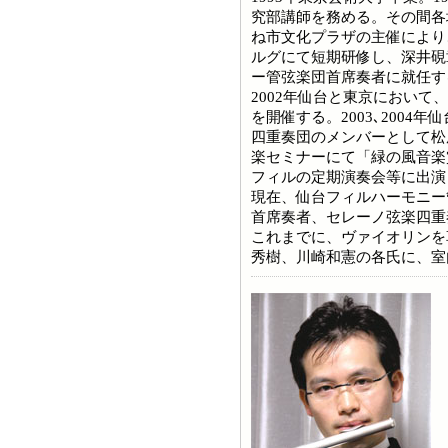
究部講師を務める。その間各
ね市文化プラザの主催により
ルグにて短期研修し、深井硯
ー管弦楽団首席奏者に就任す
2002年仙台と東京におい
を開催する。2003､200
四重奏団のメンバーとして松
楽セミナーにて「緑の風音楽
フィルの定期演奏会等に出演
現在、仙台フィルハーモニー
首席奏者、セレーノ弦楽四重
これまでに、ヴァイオリンを
秀樹、川崎和憲の各氏に、室