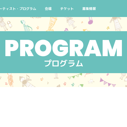
よくある質問
ーティスト・プログラム
会場
チケット
募集情報
念
演スケジュール 10/2(金)
検索条件から探す
チケットについて
ボランティアスタッフ募集
街なかコンサート
窓口
ろ！
演スケジュール 10/3(土)
公演番号から探す
主催者団体会員先行販売のご案内
せんくらおでかけコンサート
AIYPCタイアップ
コン
ハシゴコース
演スケジュール 10/4(日)
アーティストから探す
せんくらおでかけコンサ
イン
マイリスト
プログラム