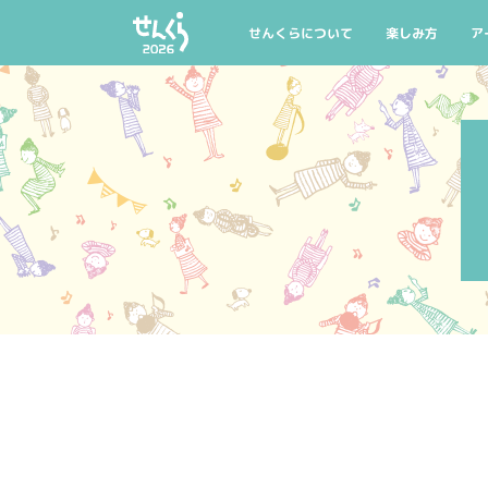
AIYPCタイアップ
公式グッズ
マイリスト
託児のご案内
せんくらについて
楽しみ方
ア
せんくらとは
せんくら20回記
公
開催概要
今年の聴きどこ
公
せんくらデビュー
おすすめ公演・
公
公式グッズ
託児のご案内