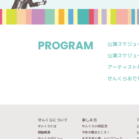
PROGRAM
公演スケジュール
公演スケジュール
アーティスト
せんくらおで
せんくらについて
楽しみ方
せんくらとは
せんくら20回記念
公
開催概要
今年の聴きどころ！
公
せんくらデビュー
おすすめ公演・ハシゴコース
公