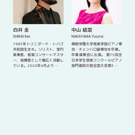
白井 圭
中山 結菜
SHIRAI Kei
NAKAYAMA Yuuna
1983年トリニダード・トバゴ
桐朋学園大学音楽学部ピアノ専
共和国生まれ。ソリスト、室内
攻・チェンバロ副専攻を卒業。
楽奏者、客演コンサートマスタ
卒業演奏会に出演。 第75回全
ー、指揮者として幅広く活動し
日本学生音楽コンクールピアノ
ている。2020年4月より …
部門高校の部全国大会第3 …