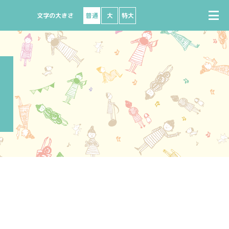
普通
大
特大
で購入
座席図
出演者募集
ビニで購入
よくある質問
ート
ターネットで購入