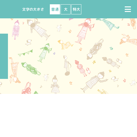
普通
大
特大
で購入
座席図
出演者募集
ビニで購入
よくある質問
ート
ターネットで購入