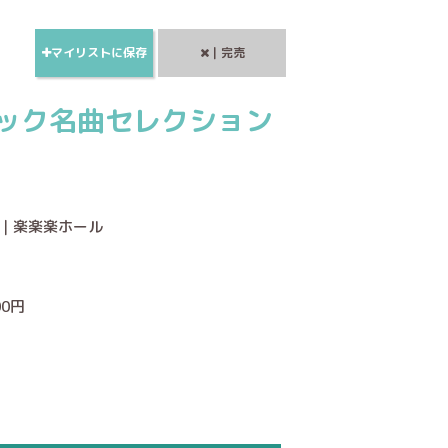
マイリストに保存
｜完売
ック名曲セレクション
ー｜楽楽楽ホール
00円