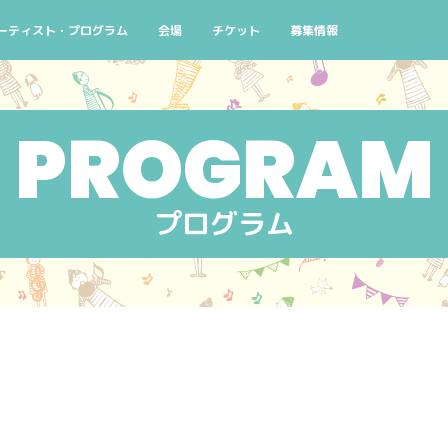
よくある質問
ーティスト・プログラム
会場
チケット
募集情報
念
演スケジュール 10/2(金)
検索条件から探す
チケットについて
ボランティアスタッフ募集
街なかコンサート
窓口
ろ！
演スケジュール 10/3(土)
公演番号から探す
主催者団体会員先行販売のご案内
せんくらおでかけコンサート
AIYPCタイアップ
コン
ハシゴコース
演スケジュール 10/4(日)
アーティストから探す
せんくらおでかけコンサ
イン
マイリスト
プログラム