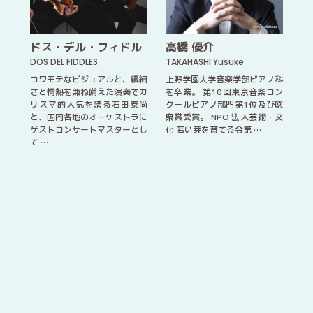
ドス・デル・フィドル
高橋 優介
DOS DEL FIDDLES
TAKAHASHI Yusuke
コワモテなビジュアルと、繊細
上野学園大学音楽学部ピアノ科
さと情熱を兼ね備えた演奏でカ
を卒業。 第10回東京音楽コン
リスマ的人気を誇る石田泰尚
クールピアノ部門第1位及び聴
と、国内各地のオーケストラに
衆賞受賞。 NPO 法人芸術・文
ゲストコンサートマスターとし
化 若い芽を育てる会第 …
て …