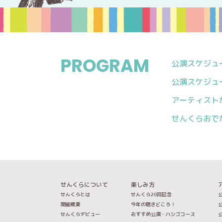
PROGRAM
公演スケジュール
公演スケジュール
アーティスト
せんくらおで
せんくらについて
楽しみ方
せんくらとは
せんくら20回記念
公
開催概要
今年の聴きどころ！
公
せんくらデビュー
おすすめ公演・ハシゴコース
公