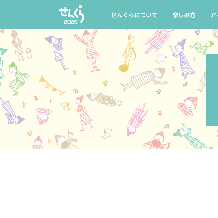
AIYPCタイアップ
公式グッズ
マイリスト
託児のご案内
せんくらについて
楽しみ方
ア
せんくらとは
せんくら20回記
公
開催概要
今年の聴きどこ
公
せんくらデビュー
おすすめ公演・
公
公式グッズ
託児のご案内