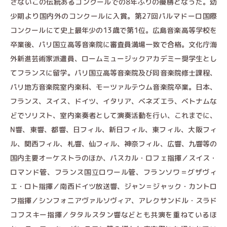
さないこの伝統あるコンクールでの8年ぶりの優勝となった。幼
少期より国内外のコンクールに入賞。第27回パルマドーロ国際
コンクールにて史上最年少の13歳で第1位。広島音楽高等学校を
卒業後、パリ国立高等音楽院に審査員満場一致で合格。文化庁海
外新進芸術家派遣員、ロームミュージックアカデミー奨学生とし
てフランスに留学。パリ国立高等音楽院及び同音楽院修士課程、
パリ地方音楽院室内楽科、モーツァルテウム音楽院卒業。日本、
フランス、スイス、ドイツ、イタリア、ベネズエラ、ベトナムな
どでソリスト、室内楽奏者として演奏活動を行い、これまでに、
N響、東響、都響、日フィル、新日フィル、東フィル、大阪フィ
ル、関西フィル、札響、仙フィル、神奈フィル、広響、九響等の
国内主要オーケストラのほか、パスカル・ロフェ指揮／スイス・
ロマンド管、フランス国立ロワール管、フランソワ＝グザヴィ
エ・ロト指揮／南西ドイツ放送響、ジャン＝ジャック・カントロ
フ指揮／シンフォニアヴァルソヴィア、アレクサンドル・スラド
コフスキー指揮／タタルスタン響などとも共演を重ねているほ