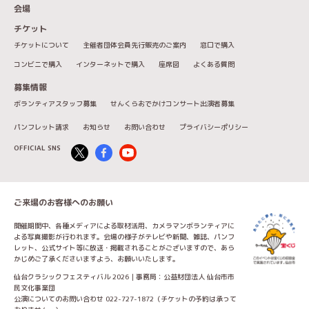
会場
チケット
チケットについて
主催者団体会員先行販売のご案内
窓口で購入
コンビニで購入
インターネットで購入
座席図
よくある質問
募集情報
ボランティアスタッフ募集
せんくらおでかけコンサート出演者募集
パンフレット請求
お知らせ
お問い合わせ
プライバシーポリシー
OFFICIAL SNS
ご来場のお客様へのお願い
開催期間中、各種メディアによる取材活用、カメラマンボランティアに
よる写真撮影が行われます。会場の様子がテレビや新聞、雑誌、パンフ
レット、公式サイト等に放送・掲載されることがございますので、あら
かじめご了承くださいますよう、お願いいたします。
仙台クラシックフェスティバル 2026｜事務局：公益財団法人 仙台市市
民文化事業団
公演についてのお問い合わせ 022-727-1872（チケットの予約は承って