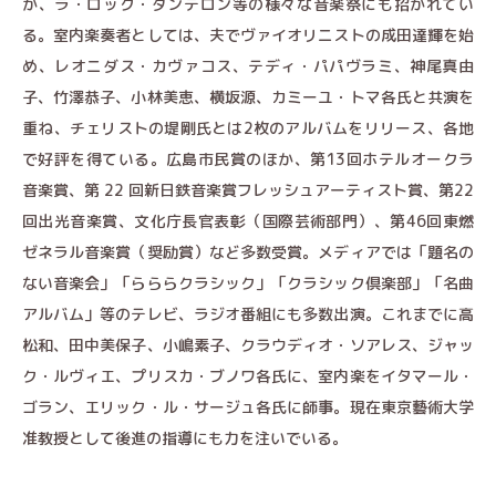
か、ラ・ロック・ダンテロン等の様々な音楽祭にも招かれてい
る。室内楽奏者としては、夫でヴァイオリニストの成田達輝を始
め、レオニダス・カヴァコス、テディ・パパヴラミ、神尾真由
子、竹澤恭子、小林美恵、横坂源、カミーユ・トマ各氏と共演を
重ね、チェリストの堤剛氏とは2枚のアルバムをリリース、各地
で好評を得ている。広島市民賞のほか、第13回ホテルオークラ
音楽賞、第 22 回新日鉄音楽賞フレッシュアーティスト賞、第22
回出光音楽賞、文化庁長官表彰（国際芸術部門）、第46回東燃
ゼネラル音楽賞（奨励賞）など多数受賞。メディアでは「題名の
ない音楽会」「らららクラシック」「クラシック倶楽部」「名曲
アルバム」等のテレビ、ラジオ番組にも多数出演。これまでに高
松和、田中美保子、小嶋素子、クラウディオ・ソアレス、ジャッ
ク・ルヴィエ、プリスカ・ブノワ各氏に、室内楽をイタマール・
ゴラン、エリック・ル・サージュ各氏に師事。現在東京藝術大学
准教授として後進の指導にも力を注いでいる。