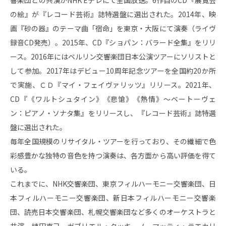
響楽団との共演がNHK Eテレにて全国放送。6作目のCD『展覧会
の絵』が『レコード芸術』誌特選盤に選出された。2014年、映
画『砂の器』のテーマ曲「宿命」を東京・大阪にて演奏（ライヴ
録音CD発売）。2015年、CD『ショパン：バラード全集』をリリ
ース。2016年にはベルリン交響楽団日本公演ツアーにソリストと
して参加。2017年はデビュー10周年記念ツアーを全国約20か所
で実施、ＣＤ『マイ・フェイヴァリッツ』リリース。2021年、
CD『《ワルトシュタイン》《悲愴》《熱情》～ベートーヴェ
ン：ピアノ・ソナタ集』をリリースし、『レコード芸術』誌特選
盤に選出された。
毎年全国規模のリサイタル・ツアーを行っており、その繊細で色
彩感豊かな独特の音色を持つ演奏は、各方面から高い評価を得て
いる。
これまでに、NHK交響楽団、東京フィルハーモニー交響楽団、日
本フィルハーモニー交響楽団、新日本フィルハーモニー交響楽
団、読売日本交響楽団、札幌交響楽団など多くのオーケストラと