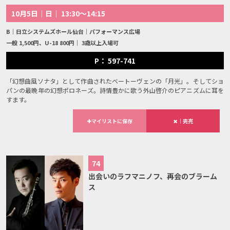
10月5日｜日｜ 13:30～14:15
B｜日立システムズホール仙台｜パフォーマンス広場
一般 1,500円、U-18 800円｜ 3歳以上入場可
P： 597-741
「幻想曲風ソナタ」として作曲されたベートーヴェンの「月光」。そしてショ
パンの最晩年の幻想ポロネーズ。詩情豊かに歌う外山啓介のピアニズムに耳を
すます。
マイリストに保存
｜完売
74
出会いのラフマニノフ、再会のブラーム
ス