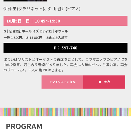
伊藤 圭(クラリネット)、外山 啓介(ピアノ)
10月5日｜日｜ 18:45～19:30
G｜仙台銀行ホール イズミティ21｜小ホール
一般 1,500円、U-18 800円｜ 3歳以上入場可
P： 597-748
出会いはソリストとオーケストラ首席奏者として。ラフマニノフのピアノ協奏
曲の2楽章、通じ合う音楽がありました。再会は去年のせんくら舞台裏。再会
のブラームス。二人の第2章はじまる。
マイリストに保存
｜完売
PROGRAM