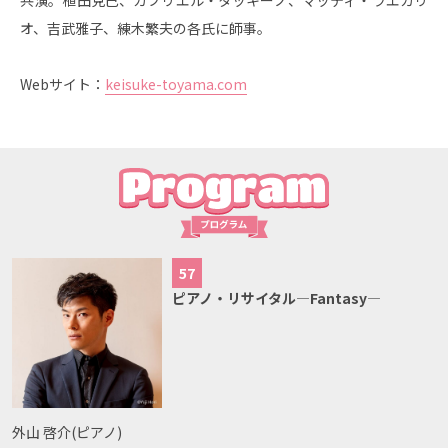
共演。植田克己、ガブリエル・タッキーノ、マッティ・ラエカリ
オ、吉武雅子、練木繁夫の各氏に師事。
Webサイト：
keisuke-toyama.com
57
ピアノ・リサイタル—Fantasy—
外山 啓介(ピアノ)