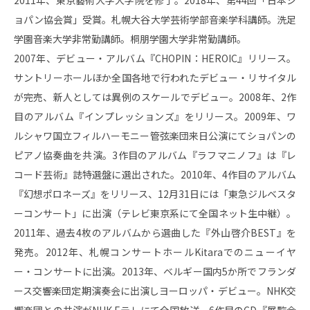
2011年、東京藝術大学大学院を修了。2018年、第44回「日本シ
ョパン協会賞」受賞。札幌大谷大学芸術学部音楽学科講師。洗足
学園音楽大学非常勤講師。桐朋学園大学非常勤講師。
2007年、デビュー・アルバム『CHOPIN：HEROIC』リリース。
サントリーホールほか全国各地で行われたデビュー・リサイタル
が完売、新人としては異例のスケールでデビュー。2008年、2作
目のアルバム『インプレッションズ』をリリース。2009年、ワ
ルシャワ国立フィルハーモニー管弦楽団来日公演にてショパンの
ピアノ協奏曲を共演。3作目のアルバム『ラフマニノフ』は『レ
コード芸術』誌特選盤に選出された。2010年、4作目のアルバム
『幻想ポロネーズ』をリリース、12月31日には「東急ジルベスタ
ーコンサート」に出演（テレビ東京系にて全国ネット生中継）。
2011年、過去4枚のアルバムから選曲した『外山啓介BEST』を
発売。2012年、札幌コンサートホールKitaraでのニューイヤ
ー・コンサートに出演。2013年、ベルギー国内5か所でフランダ
ース交響楽団定期演奏会に出演しヨーロッパ・デビュー。NHK交