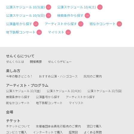
公演スケジュール 10/3(金)
公演スケジュール 10/4(土)
公演スケジュール 10/5(日)
検索条件から探す
公演番号から探す
アーティストから探す
街なかコンサート
地下鉄駅コンサート
マイリスト
せんくらについて
せんくらとは
開催概要
せんくらデビュー
楽しみ方
今年の聴きどころ！
おすすめ公演・ハシゴコース
託児のご案内
アーティスト・プログラム
公演スケジュール 10/3(金)
公演スケジュール 10/4(土)
公演スケジュール 10/5(日)
検索条件から探す
公演番号から探す
アーティストから探す
街なかコンサート
地下鉄駅コンサート
マイリスト
会場
チケット
チケットについて
主催者団体会員先行販売のご案内
窓口で購入
コンビニで購入
インターネットで購入
座席図
よくある質問