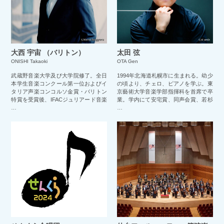
大西 宇宙 （バリトン）
太田 弦
ONISHI Takaoki
OTA Gen
武蔵野音楽大学及び大学院修了。全日
1994年北海道札幌市に生まれる。幼少
本学生音楽コンクール第一位およびイ
の頃より、チェロ、ピアノを学ぶ。東
タリア声楽コンコルソ金賞・バリトン
京藝術大学音楽学部指揮科を首席で卒
特賞を受賞後、IFACジュリアード音楽
業。学内にて安宅賞、同声会賞、若杉
…
…