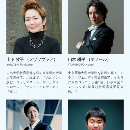
山下 牧子 （メゾソプラノ）
山本 耕平 （テノール）
YAMASHITA Makiko
YAMAMOTO Kohei
広島大学教育学部を経て東京藝術大学
東京藝術大学大学院を首席で修了。ミ
大学院修了。これまで、『カルメン』
ラノ・ヴェルディ音楽院修了。イタリ
及び『ジュリアス・シーザー』タイト
ア声楽コンコルソ第1位、日伊声楽コ
ルロール、『サロメ』ヘロディアス、
ンコルソ第1位及び歌曲賞等受賞多
『軍 …
数。『 …