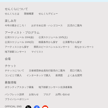
せんくらについて
せんくらとは
開催概要
せんくらデビュー
楽しみ方
今年の聴きどころ！
おすすめ公演・ハシゴコース
託児のご案内
アーティスト・プログラム
公演スケジュール 10/4(金)
公演スケジュール 10/5(土)
公演スケジュール 10/6(日)
検索条件から探す
公演番号から探す
アーティストから探す
県民ロビースペシャルコンサート
街なかコンサート
地下鉄駅コンサート
マイリスト
会場
チケット
チケットについて
主催者団体会員先行販売のご案内
窓口で購入
コンビニで購入
インターネットで購入
座席図
よくある質問
募集情報
ボランティアスタッフ募集
地下鉄駅コンサート出演者募集
パンフレット請求
お知らせ
ブログ
お問い合わせ
プライバシーポリシー
OFFICIAL SNS