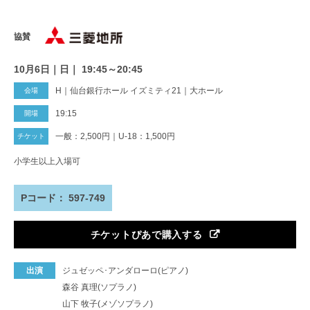
協賛
10月6日｜日｜ 19:45～20:45
H｜仙台銀行ホール イズミティ21｜大ホール
19:15
一般：2,500円｜U-18：1,500円
小学生以上入場可
Pコード： 597-749
チケットぴあで購入する
出演
ジュゼッペ･アンダローロ(ピアノ)
森谷 真理(ソプラノ)
山下 牧子(メゾソプラノ)