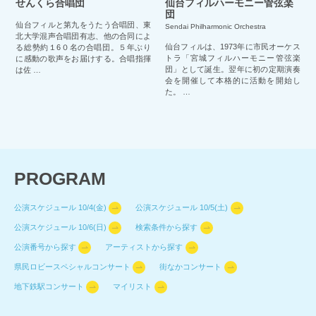
せんくら合唱団
仙台フィルハーモニー管弦楽
団
仙台フィルと第九をうたう合唱団、東
Sendai Philharmonic Orchestra
北大学混声合唱団有志、他の合同によ
仙台フィルは、1973年に市民オーケス
る総勢約１6０名の合唱団。５年ぶり
トラ「宮城フィルハーモニー管弦楽
に感動の歌声をお届けする。合唱指揮
団」として誕生。翌年に初の定期演奏
は佐 …
会を開催して本格的に活動を開始し
た。 …
PROGRAM
公演スケジュール 10/4(金)
公演スケジュール 10/5(土)
公演スケジュール 10/6(日)
検索条件から探す
公演番号から探す
アーティストから探す
県民ロビースペシャルコンサート
街なかコンサート
地下鉄駅コンサート
マイリスト