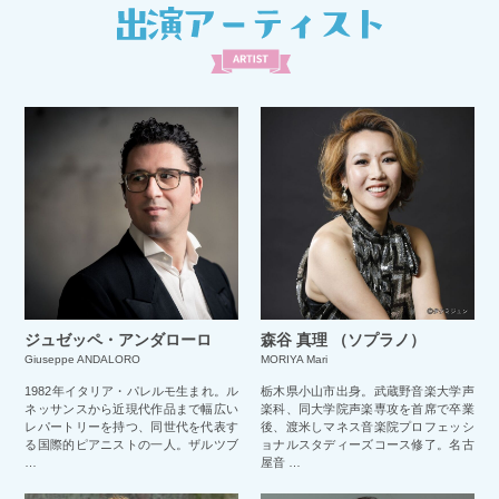
ジュゼッペ・アンダローロ
森谷 真理 （ソプラノ）
Giuseppe ANDALORO
MORIYA Mari
1982年イタリア・パレルモ生まれ。ル
栃木県小山市出身。武蔵野音楽大学声
ネッサンスから近現代作品まで幅広い
楽科、同大学院声楽専攻を首席で卒業
レパートリーを持つ、同世代を代表す
後、渡米しマネス音楽院プロフェッシ
る国際的ピアニストの一人。ザルツブ
ョナルスタディーズコース修了。名古
…
屋音 …