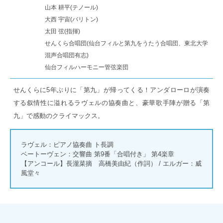
山本 耕平(テノール)
大西 宇宙(バリトン)
太田 弦(指揮)
せんくら合唱団(仙台フィルと第九をうたう合唱団、東北大学
混声合唱団有志)
仙台フィルハーモニー管弦楽団
せんくらに5年ぶりに「第九」が帰ってくる！アンダローロが演奏
する叙情性に溢れるラヴェルの協奏曲と、豪華歌手陣が贈る「第
九」で感動のクライマックス。
ラヴェル：ピアノ協奏曲 ト長調
ベートーヴェン：交響曲 第9番「合唱付き」 第4楽章
【アンコール】長瀧菜摘 高橋美由紀（作詞） / エルガー：威
風堂々