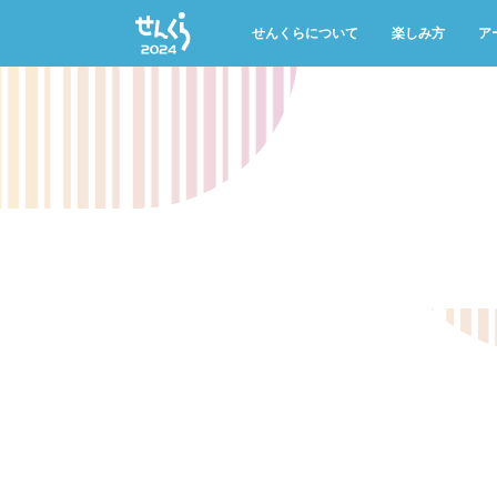
地下鉄駅コンサー
マイリスト
せんくらについて
楽しみ方
ア
せんくらとは
今年の聴きどこ
公
開催概要
おすすめ公演・
公
せんくらデビュー
託児のご案内
公