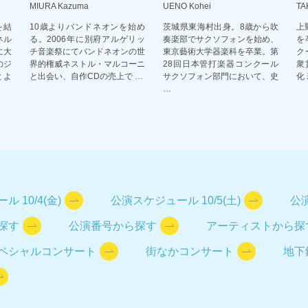
MIURA Kazuma
UENO Kohei
TA
を結
10歳よりバンドネオンを始め
茨城県東海村出身。8歳から吹
上
ネル
る。2006年に別府アルゲリッ
奏楽部でサクソフォンを始め、
を
に大
チ音楽祭にてバンドネオンの世
東京藝術大学器楽科を卒業。第
ク
のジ
界的権威ネストル・マルコーニ
28回日本管打楽器コンクール
衆
とよ
と出会い、自作CDの売上で …
サクソフォン部門において、史
化
…
 10/4(金)
公演スケジュール 10/5(土)
公演
探す
公演番号から探す
アーティストから探
ペシャルコンサート
街なかコンサート
地下