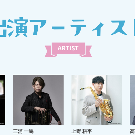
三浦 一馬
上野 耕平
高