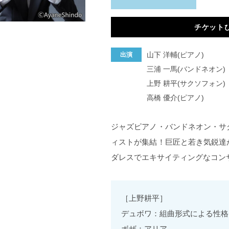
チケット
山下 洋輔(ピアノ)
出演
三浦 一馬(バンドネオン)
上野 耕平(サクソフォン)
高橋 優介(ピアノ)
ジャズピアノ・バンドネオン・サ
ィストが集結！巨匠と若き気鋭達
ダレスでエキサイティングなコン
［上野耕平］
デュボワ：組曲形式による性格
ボザ：アリア