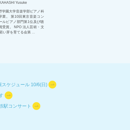
KAHASHI Yusuke
野学園大学音楽学部ピアノ科
卒業。 第10回東京音楽コン
ールピアノ部門第1位及び聴
賞受賞。 NPO 法人芸術・文
 若い芽を育てる会第 …
スケジュール 10/6(日)
す
鉄駅コンサート