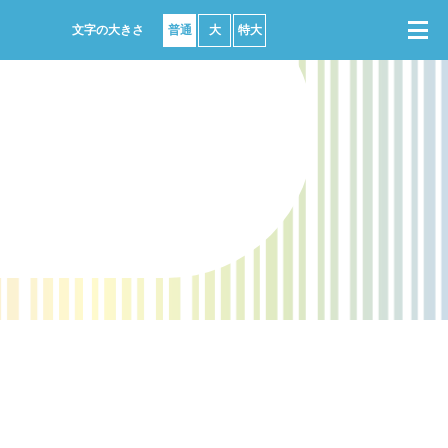
普通
大
特大
ンサート
で購入
座席図
集
ビニで購入
よくある質問
ターネットで購入