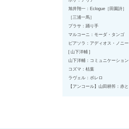
旭井翔一：Eclogue［田園詩］
［三浦一馬］
プラサ：踊り手
マルコーニ：モーダ・タンゴ
ピアソラ：アディオス・ノニー
[ 山下洋輔 ]
山下洋輔：コミュニケーション
コズマ：枯葉
ラヴェル：ボレロ
【アンコール】山田耕筰：赤と