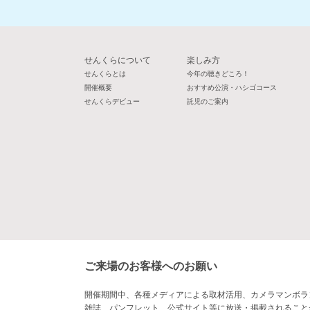
せんくらについて
楽しみ方
せんくらとは
今年の聴きどころ！
開催概要
おすすめ公演・ハシゴコース
せんくらデビュー
託児のご案内
ご来場のお客様へのお願い
開催期間中、各種メディアによる取材活用、カメラマンボラ
雑誌、パンフレット、公式サイト等に放送・掲載されること