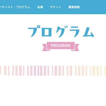
ト
よくある質問
ーティスト・プログラム
会場
チケット
募集情報
ろ！
演スケジュール 10/4(金)
検索条件から探す
チケットについて
ボランティアスタッフ募集
県民ロビースペシャルコ
窓口
ハシゴコース
演スケジュール 10/5(土)
公演番号から探す
主催者団体会員先行販売のご案内
地下鉄駅コンサート出演者募
街なかコンサート
コン
演スケジュール 10/6(日)
アーティストから探す
地下鉄駅コンサート
イン
マイリスト