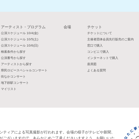
アーティスト・プログラム
会場
チケット
公演スケジュール 10/4(金)
チケットについて
公演スケジュール 10/5(土)
主催者団体会員先行販売のご案内
公演スケジュール 10/6(日)
窓口で購入
検索条件から探す
コンビニで購入
公演番号から探す
インターネットで購入
アーティストから探す
座席図
県民ロビースペシャルコンサート
よくある質問
街なかコンサート
地下鉄駅コンサート
マイリスト
ンティアによる写真撮影が行われます。会場の様子がテレビや新聞、
がございますので、あらかじめご了承くださいますよう、お願いいた