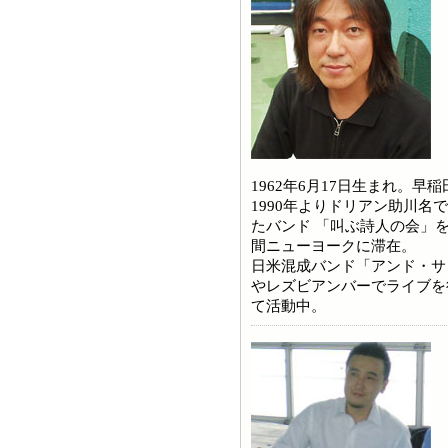
1962年6月17日生まれ。早
1990年よりドリアン助川
たバンド 「叫ぶ詩人の会」を
間ニューヨークに滞在。
日米混成バンド「アンド・サ
やレズビアンバーでライブを
て活動中。