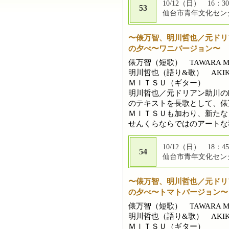
10/12（日） 16：30
53
仙台市青年文化センタ
〜俵万智、明川哲也／元ドリ
の夕べ〜ワニバージョン〜
俵万智（短歌） TAWARA Ma
明川哲也（語り&歌） AKIKAWA
ＭＩＴＳＵ（ギター）
明川哲也／元ドリアン助川の
のテキストを長歌として、俵
ＭＩＴＳＵも加わり、新たな
せんくらならではのアートな
10/12（日） 18：45
54
仙台市青年文化センタ
〜俵万智、明川哲也／元ドリ
の夕べ〜トマトバージョン〜
俵万智（短歌） TAWARA Ma
明川哲也（語り&歌） AKIKAWA
ＭＩＴＳＵ（ギター）