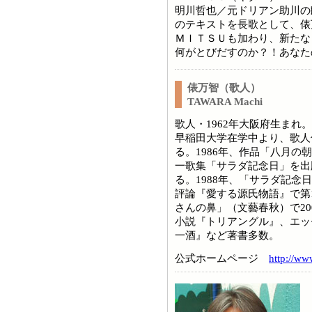
明川哲也／元ドリアン助川の
のテキストを長歌として、俵
ＭＩＴＳＵも加わり、新たな
何がとびだすのか？！あなた
俵万智（歌人）
TAWARA Machi
歌人・1962年大阪府生まれ。
早稲田大学在学中より、歌人
る。1986年、作品「八月の朝
一歌集「サラダ記念日」を出
る。1988年、「サラダ記念日
評論『愛する源氏物語』で第
さんの鼻」（文藝春秋）で20
小説『トリアングル』、エッ
一酒』など著書多数。
公式ホームページ
http://ww